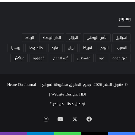
ر
و
ا
وسوم
ل
ت
ع
اسرائيل
الأمن الوطني
الجزائر
الدار البيضاء
الرباط
ر
المغرب
اليوم
امريكا
ايران
تمارة
خالد وجنا
روسيا
ف
ة
عين عودة
غزة
فلسطين
كرة القدم
كووورة
مراكش
ت
ر
ت
ف
© حقوق النشر 2026، جميع الحقوق محفوظة لموقع Heure Du Journal |
ع
إ
|
Website Design: HDJ
ل
تواصل معنا
من نحن؟
ى
5
‫X
فيسبوك
‫YouTube
انستقرام
د
ر
ا