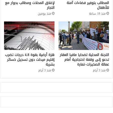
ص
ق
المطالب بتوفير فضاءات آمنة
لإغلاق المحلات ومطالب بحوار مع
ي
ا
للأطفال
التجار
ر
ل
منذ 18 ساعة
منذ يومين
ا
أ
ل
س
ض
ط
ح
و
ا
ل
ي
ا
ا
ل
ح
اللجنة المحلية لضحايا مافيا العقار
هزة أرضية بقوة 4.8 درجات تضرب
د
تدعو إلى وقفة احتجاجية أمام
إقليم ميدلت دون تسجيل خسائر
عمالة الصخيرات–تمارة
بشرية
ي
ث
منذ 3 أيام
منذ 3 أيام
ف
ي
1
5
د
ج
ن
ب