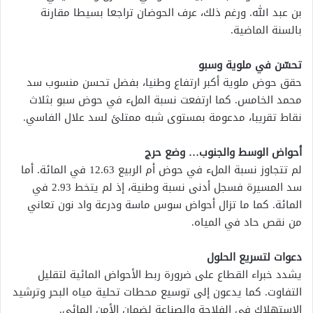
بن عبد الله. ورغم ذلك، عرف الحوضان تراجعا بسيطا مقارنة
بالسنة الماضية.
تحسّن في ملوية وسبو
حقق حوض ملوية أكبر ارتفاع وطنيا، بفضل تحسن منسوب سد
محمد الخامس. كما ارتفعت نسبة الملء في حوض سبو بثلاث
نقاط تقريبا، مدعومة بمستوى شبه ممتلئ لسد علال الفاسي.
أحواض الوسط والجنوب… وضع حرج
لم تتجاوز نسبة الملء في حوض أم الربيع 12.63 في المائة. أما
سد المسيرة فسجل أدنى نسبة وطنية، إذ لم يتخط 2.93 في
المائة. كما ما تزال أحواض سوس ماسة ودرعة واد نون تعاني
من نقص حاد في المياه.
دعوات لتسريع الحلول
يشدد خبراء القطاع على ضرورة ربط الأحواض المائية لتقليل
التفاوت. كما يدعون إلى توسيع محطات تحلية مياه البحر وترشيد
الاستهلاك في الفلاحة والصناعة لضمان الأمن المائي.