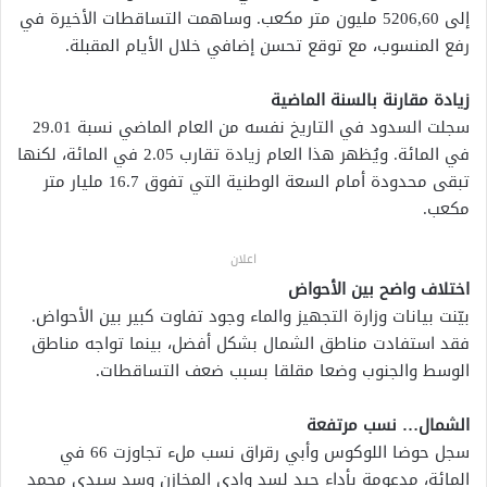
إلى 5206,60 مليون متر مكعب. وساهمت التساقطات الأخيرة في
رفع المنسوب، مع توقع تحسن إضافي خلال الأيام المقبلة.
زيادة مقارنة بالسنة الماضية
سجلت السدود في التاريخ نفسه من العام الماضي نسبة 29.01
في المائة. ويُظهر هذا العام زيادة تقارب 2.05 في المائة، لكنها
تبقى محدودة أمام السعة الوطنية التي تفوق 16.7 مليار متر
مكعب.
اعلان
اختلاف واضح بين الأحواض
بيّنت بيانات وزارة التجهيز والماء وجود تفاوت كبير بين الأحواض.
فقد استفادت مناطق الشمال بشكل أفضل، بينما تواجه مناطق
الوسط والجنوب وضعا مقلقا بسبب ضعف التساقطات.
الشمال… نسب مرتفعة
سجل حوضا اللوكوس وأبي رقراق نسب ملء تجاوزت 66 في
المائة، مدعومة بأداء جيد لسد وادي المخازن وسد سيدي محمد