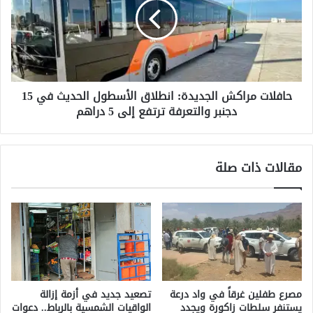
ة
ل
ح
ا
و
ت
ل
م
ا
ر
ن
ا
حافلات مراكش الجديدة: انطلاق الأسطول الحديث في 15
ه
ك
ي
دجنبر والتعرفة ترتفع إلى 5 دراهم
ش
ا
ا
ر
ل
ا
ج
مقالات ذات صلة
ل
د
ب
ي
ن
د
ا
ة
ي
:
ت
ا
ي
ن
ن
ط
و
ل
مصرع طفلين غرقاً في واد درعة
تصعيد جديد في أزمة إزالة
م
ا
يستنفر سلطات زاكورة ويجدد
الواقيات الشمسية بالرباط.. دعوات