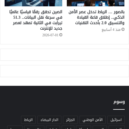
ن
ي
ا
ت
بالصور … الرباط تدخل عصر الأمن
الصين تحقق رقمًا قياسيًا عالميًا
ف
الذكي.. إطلاق قاعة القيادة
في سرعة نقل البيانات.. 51.3
ه
والتنسيق 2.0 بأحدث التقنيات
تيرابت في الثانية تمهد لعصر
ذ
ا
جديد للإنترنت
.
ح
منذ 4 أسابيع
ت
2026-07-01
ف
ا
ل
ا
ت
ت
أ
ه
ل
ا
وسوم
ل
م
ن
ت
اسرائيل
الأمن الوطني
الجزائر
الدار البيضاء
الرباط
خ