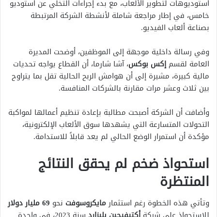
استوديوهات لتطوير الألعاب، مع بدء إجراءات التخلي عن استوديو
خامس، في إطار مراجعة شاملة لأنشطة الشركة المرتبطة
بصناعة ألعاب الفيديو.
وفي رسالة داخلية موجهة إلى الموظفين، أوضحت المديرة
العامة لقسم
إكس بوكس
، آشا شارما، أن القطاع يواجه تحديات
مالية كبيرة، مشيرة إلى أن هوامش الربح الحالية تقل بما يتراوح
بين ثلاث وعشر مرات مقارنة بالشركات المنافسة.
وأضافت أن الشركة أصبحت مطالبة بإعادة تنظيم أعمالها لمواكبة
التحولات المتسارعة التي يشهدها سوق الألعاب الإلكترونية،
مؤكدة أن استمرار الوضع الحالي لم يعد قابلاً للاستدامة.
استحواذ ضخم لم يحقق النتائج
المنتظرة
وتأتي هذه الخطوة رغم استثمار
مايكروسوفت
نحو
69 مليار دولار
للاستحواذ على شركة
أكتيفيجين بليزارد
سنة 2023، في واحدة