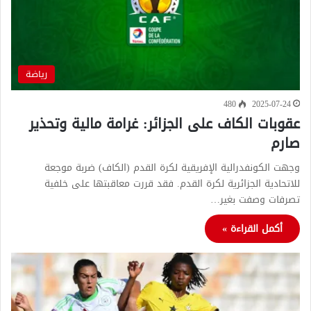
رياضة
480
2025-07-24
عقوبات الكاف على الجزائر: غرامة مالية وتحذير
صارم
وجهت الكونفدرالية الإفريقية لكرة القدم (الكاف) ضربة موجعة
للاتحادية الجزائرية لكرة القدم. فقد قررت معاقبتها على خلفية
تصرفات وصفت بغير…
أكمل القراءة »