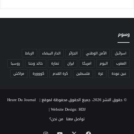
وسوم
اسرائيل
الأمن الوطني
الجزائر
الدار البيضاء
الرباط
المغرب
اليوم
امريكا
ايران
تمارة
خالد وجنا
روسيا
عين عودة
غزة
فلسطين
كرة القدم
كووورة
مراكش
© حقوق النشر 2026، جميع الحقوق محفوظة لموقع Heure Du Journal |
|
Website Design: HDJ
تواصل معنا
من نحن؟
‫X
فيسبوك
‫YouTube
انستقرام