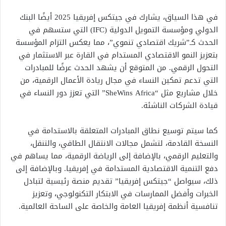
في هذا السياق، يشارك في جيتكس إفريقيا 2025 أيضًا البنك
الدولي ومؤسسة التمويل الدولية (IFC) التي ستسهم في
الحدث كـ”شريك اقتصادي تنموي”، مما يعكس التزام المؤسسة
بتعزيز النمو الاقتصادي المستدام في القارة عبر الاستثمار في
التحول الرقمي. من المتوقع أن يشهد الحدث عرضًا للمبادرات
التي تدعم تمكين النساء في مجال ريادة الأعمال الرقمية، من
خلال مشاريع مثل “SheWins Africa” التي تعزز دور النساء في
قيادة الشركات الناشئة.
كما سيتم توسيع نطاق المبادرات المتعلقة بالاستدامة في
النسخة القادمة، لتشمل مجالات الانتقال الطاقي، والتنقل،
والتعليم الرقمي، بالإضافة إلى الرياضة الرقمية، مما يساهم في
دفع التنمية الاقتصادية المستدامة في إفريقيا. وبالإضافة إلى
ذلك، سيواصل “جيتكس إفريقيا” تقديم منصة رئيسية لتبادل
الخبرات وأفضل الممارسات في الابتكار التكنولوجي، وتعزيز
تنافسية أنظمة إفريقيا العامة والخاصة على الساحة العالمية.