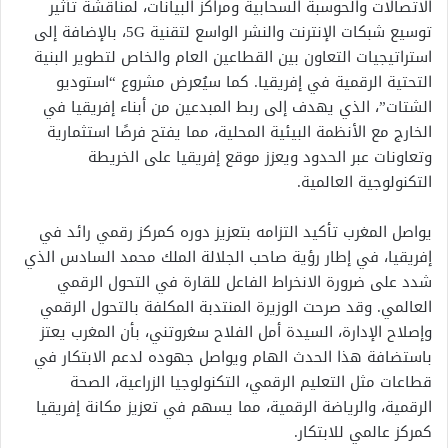
الاتصالات والحوسبة السحابية ومراكز البيانات، لمناقشة تأثير
توسيع شبكات الإنترنت والنشر الواسع لتقنية 5G، بالإضافة إلى
استراتيجيات التعاون بين القطاعين العام والخاص لتطوير البنية
التحتية الرقمية في إفريقيا. كما سيُعرض مشروع “استوديو
الشتات”، الذي يهدف إلى ربط المبدعين من أبناء إفريقيا في
الخارج مع الأنظمة البيئية المحلية، مما يفتح فرصًا استثمارية
وتعاونات عبر الحدود ويعزز موقع إفريقيا على الخريطة
التكنولوجية العالمية.
يواصل المغرب تأكيد التزامه بتعزيز دوره كمركز رقمي رائد في
إفريقيا، في إطار رؤية صاحب الجلالة الملك محمد السادس الذي
شدد على ضرورة الانخراط الفاعل للقارة في التحول الرقمي
العالمي. وقد صرحت الوزيرة المنتدبة المكلفة بالتحول الرقمي
وإصلاح الإدارة، السيدة أمل الفلاح سغروتني، بأن المغرب يعتز
باستضافة هذا الحدث الهام ويواصل جهوده لدعم الابتكار في
قطاعات مثل التعليم الرقمي، التكنولوجيا الزراعية، الصحة
الرقمية، والرياضة الرقمية، مما يسهم في تعزيز مكانة إفريقيا
كمركز عالمي للابتكار.