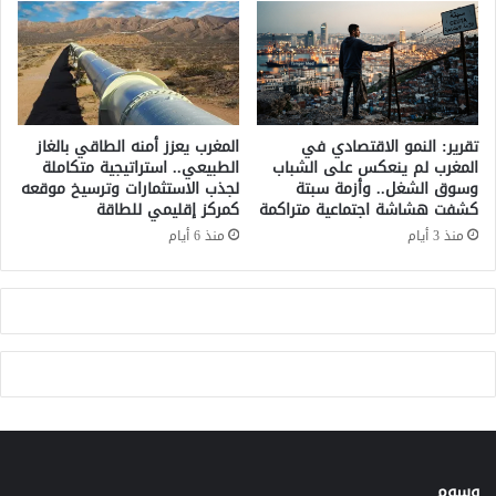
و
ة
ا
:
ن
ج
ب
د
م
ل
ا
ح
ن
و
تقرير: النمو الاقتصادي في
المغرب يعزز أمنه الطاقي بالغاز
و
ل
المغرب لم ينعكس على الشباب
الطبيعي.. استراتيجية متكاملة
ر
وسوق الشغل.. وأزمة سبتة
لجذب الاستثمارات وترسيخ موقعه
ا
كشفت هشاشة اجتماعية متراكمة
كمركز إقليمي للطاقة
ا
ل
ت
ش
منذ 3 أيام
منذ 6 أيام
ج
ه
د
ا
ي
د
د
ا
ة
ت
ا
ل
ط
ب
ي
وسوم
ة