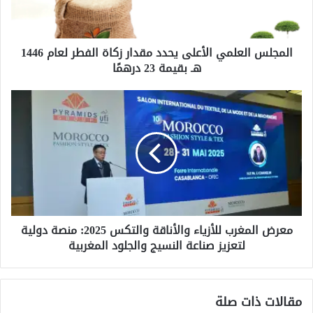
ا
ل
ع
المجلس العلمي الأعلى يحدد مقدار زكاة الفطر لعام 1446
ل
هـ بقيمة 23 درهمًا
م
ي
ا
م
ل
ع
أ
ر
ع
ض
ل
ا
ى
ل
ي
م
ح
غ
د
ر
د
معرض المغرب للأزياء والأناقة والتكس 2025: منصة دولية
ب
م
لتعزيز صناعة النسيج والجلود المغربية
ل
ق
ل
د
أ
ا
ز
مقالات ذات صلة
ر
ي