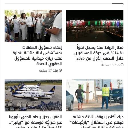
ز
ا
ك
ء
ا
و
ة
ا
ا
ل
ل
أ
ف
ن
ط
ا
مطار الرباط سلا يسجل نمواً
إعفاء مسؤول الصفقات
ر
ق
بـ14.8% في حركة المسافرين
بمستشفى لالة عائشة بتمارة
ل
ة
خلال النصف الأول من 2026
عقب زيارة ميدانية للمسؤول
ع
و
الجهوي للصحة
منذ 16 ساعة
ا
ا
منذ 17 ساعة
م
ل
1
ت
4
ك
4
س
6
2
ه
0
ـ
2
ب
5
درك أكادير يوقف ثلاثة مشتبه
المغرب يعزز ربطه الجوي بأوروبا
ق
:
فيهم في استغلال “باركينغات”
عبر شراكة موسعة مع “ريانير”..
ي
عشوائية وابتزاز مستعملي
156 خطاً و5.3 ملايين مقعد
م