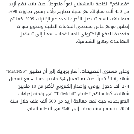
“ضمانكم” الخاصة بالمشغلين نمواً ملحوظاً، حيث باتت تضم أزيد
من 430 ألف مقاولة، مع نسبة تصاريح وأداء رقمي تجاوزت 98%،
فيما بلغت نسبة تسجيل الأجراء الجدد عبر الإنترنت 99%. كما تم
إطلاق موقع خاص بمقدمي الخدمات الطبية وتطوير قنوات
متعددة للدفع الإلكتروني للمساهمات، سعياً إلى تسهيل
المعاملات وتعزيز الشفافية.
وعلى مستوى التطبيقات، أشار بوبريك إلى أن تطبيق “MaCNSS”
شهد إقبالاً كبيراً، حيث تم تفعيل 5,4 ملايين حساب، مع تسجيل
274 ألف دخول يومي، وإصدار إلكتروني لأكثر من 10 ملايين
شهادة. كما ساهم تطبيق “Taâwidati” في رقمنة إجراءات
التعويضات، حيث تمت معالجة أزيد من 560 ألف ملف خلال سنة
2024، بنسبة رقمنة وصلت إلى 40% في النظام العام.