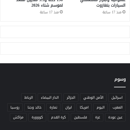
السيارات بتغازوت
لموسم شتاء 2026
م
ن
ة
ص
منذ 17 ساعة
منذ 17 ساعة
2
ة
3
د
د
و
ر
ل
ه
ي
مً
ة
ا
ل
ت
ع
ز
وسوم
ي
ز
ص
ن
اسرائيل
الأمن الوطني
الجزائر
الدار البيضاء
الرباط
ا
المغرب
اليوم
امريكا
ايران
تمارة
خالد وجنا
روسيا
ع
ة
عين عودة
غزة
فلسطين
كرة القدم
كووورة
مراكش
ا
ل