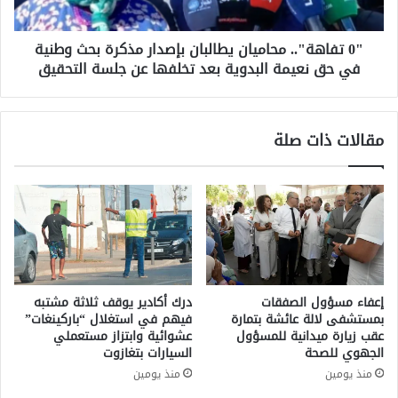
ك
"
ا
.
ت
"0 تفاهة".. محاميان يطالبان بإصدار مذكرة بحث وطنية
.
ا
في حق نعيمة البدوية بعد تخلفها عن جلسة التحقيق
م
ل
ح
ع
ا
س
م
مقالات ذات صلة
ك
ي
ر
ا
ي
ن
ة
ي
ا
ط
ل
ا
خ
ل
ا
ب
ص
ا
إعفاء مسؤول الصفقات
درك أكادير يوقف ثلاثة مشتبه
ة
ن
بمستشفى لالة عائشة بتمارة
فيهم في استغلال “باركينغات”
أ
ب
عقب زيارة ميدانية للمسؤول
عشوائية وابتزاز مستعملي
ه
إ
الجهوي للصحة
السيارات بتغازوت
د
ص
منذ يومين
منذ يومين
ا
د