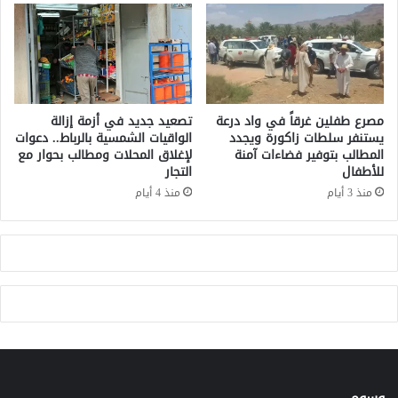
ف
ا
ر
ر
ئ
م
ي
ذ
س
ك
ي
ر
ة
ة
مصرع طفلين غرقاً في واد درعة
تصعيد جديد في أزمة إزالة
إ
ب
يستنفر سلطات زاكورة ويجدد
الواقيات الشمسية بالرباط.. دعوات
ذ
المطالب بتوفير فضاءات آمنة
لإغلاق المحلات ومطالب بحوار مع
ح
للأطفال
التجار
ا
ث
د
و
منذ 3 أيام
منذ 4 أيام
ع
ط
م
ن
ت
ي
أ
ة
و
ف
ك
ي
ر
ح
ا
ق
ن
ن
ي
ع
ا
وسوم
ي