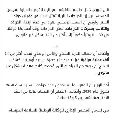
قال قيوح، خلال جلسة مناقشة الميزانية الفرعية للوزارة بمجلس
المستشارين، إن
الدراجات النارية تمثل 60% من وفيات حوادث
السير
. وأوضح أن السبب الرئيسي يعود إلى
عدم ارتداء الخوذة
والتلاعب بمحركات الدراجات
. بعض الدراجات يرفع أصحابها قوتها
من 50 سنتيمتراً مكعباً إلى أكثر من 120 بشكل غير قانوني.
اعلان
وأضاف أن مصالح الدرك الملكي والأمن الوطني نفذت أكثر من
14
ألف عملية مراقبة
قبل تزويدها بأجهزة “سبيد أوميتر”. كشفت
النتائج أن
95% من الدراجات التي فُحصت كانت معدلة بشكل غير
قانوني
.
أكد الوزير أن المغرب ملتزم بخفض عدد حوادث السير بنسبة
50%
بحلول عام 2030
. وأضاف: “الخطير أن الضحايا غالبًا من الفئة
الأكثر هشاشة، بين 5 و15 سنة”.
في اجتماع
المجلس الإداري للوكالة الوطنية للسلامة الطرقية
،