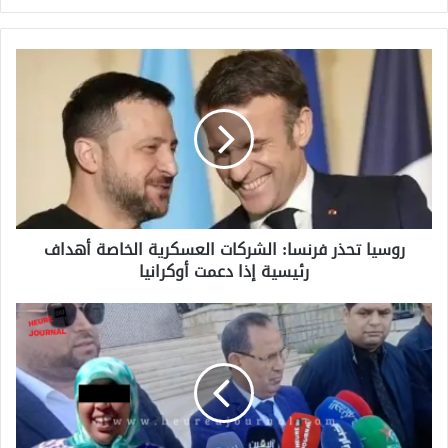
ر
و
س
ي
ا
ت
ح
ذ
ر
روسيا تحذر فرنسا: الشركات العسكرية الخاصة أهداف
ف
رئيسية إذا دعمت أوكرانيا
ر
ن
س
"
ا
0
:
ت
ا
ف
ل
ا
ش
ه
ر
ة