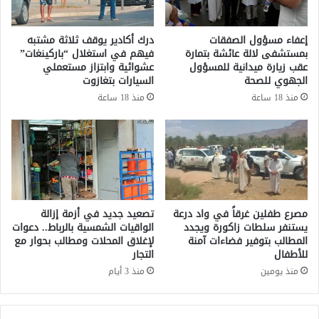
ا
د
ل
ق
ش
إعفاء مسؤول الصفقات
درك أكادير يوقف ثلاثة مشتبه
ن
ي
بمستشفى لالة عائشة بتمارة
فيهم في استغلال “باركينغات”
ا
ر
عقب زيارة ميدانية للمسؤول
عشوائية وابتزاز مستعملي
ق
ا
الجهوي للصحة
السيارات بتغازوت
و
ب
منذ 18 ساعة
منذ 18 ساعة
س
ا
ا
ل
ل
ن
خ
ا
ط
ظ
ر
و
ب
ر
ش
و
مصرع طفلين غرقاً في واد درعة
تصعيد جديد في أزمة إزالة
أ
س
يستنفر سلطات زاكورة ويجدد
الواقيات الشمسية بالرباط.. دعوات
ن
المطالب بتوفير فضاءات آمنة
لإغلاق المحلات ومطالب بحوار مع
و
ا
للأطفال
التجار
ق
ل
ا
منذ يومين
منذ 3 أيام
ح
ل
ر
أ
ي
ر