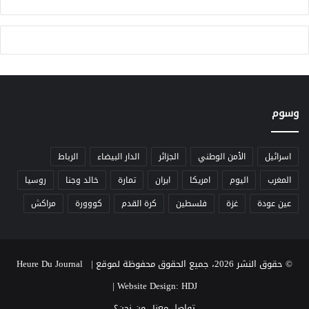
ا
ب
ت
ع
و
ا
ا
ء
ل
ا
ع
ل
م
غ
ل
وسوم
ر
ا
ب
ل
ن
اسرائيل
الأمن الوطني
الجزائر
الدار البيضاء
الرباط
ق
المغرب
اليوم
امريكا
ايران
تمارة
خالد وجنا
روسيا
ا
ب
عين عودة
غزة
فلسطين
كرة القدم
كووورة
مراكش
ي
و
أ
و
© حقوق النشر 2026، جميع الحقوق محفوظة لموقع Heure Du Journal |
ض
ا
|
Website Design: HDJ
ع
تواصل معنا
من نحن؟