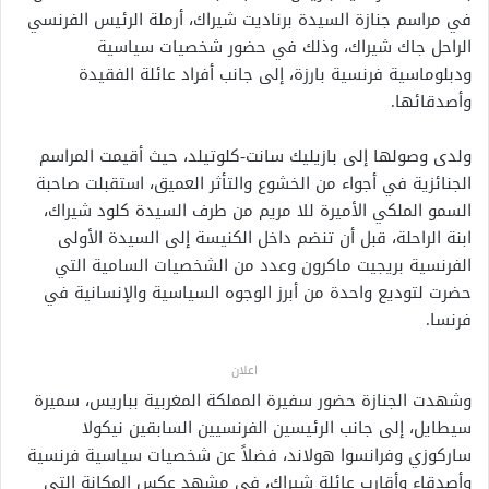
في مراسم جنازة السيدة برناديت شيراك، أرملة الرئيس الفرنسي
الراحل جاك شيراك، وذلك في حضور شخصيات سياسية
ودبلوماسية فرنسية بارزة، إلى جانب أفراد عائلة الفقيدة
وأصدقائها.
ولدى وصولها إلى بازيليك سانت-كلوتيلد، حيث أقيمت المراسم
الجنائزية في أجواء من الخشوع والتأثر العميق، استقبلت صاحبة
السمو الملكي الأميرة للا مريم من طرف السيدة كلود شيراك،
ابنة الراحلة، قبل أن تنضم داخل الكنيسة إلى السيدة الأولى
الفرنسية بريجيت ماكرون وعدد من الشخصيات السامية التي
حضرت لتوديع واحدة من أبرز الوجوه السياسية والإنسانية في
فرنسا.
اعلان
وشهدت الجنازة حضور سفيرة المملكة المغربية بباريس، سميرة
سيطايل، إلى جانب الرئيسين الفرنسيين السابقين نيكولا
ساركوزي وفرانسوا هولاند، فضلاً عن شخصيات سياسية فرنسية
وأصدقاء وأقارب عائلة شيراك، في مشهد عكس المكانة التي