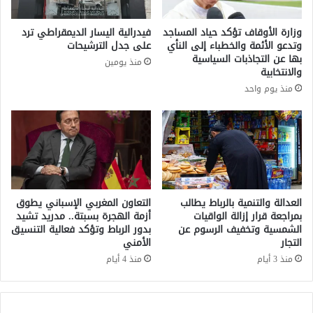
س
ت
ن
ب
وزارة الأوقاف تؤكد حياد المساجد
فيدرالية اليسار الديمقراطي ترد
ة
أ
وتدعو الأئمة والخطباء إلى النأي
على جدل الترشيحات
و
ك
بها عن التجاذبات السياسية
منذ يومين
ا
ب
والانتخابية
ل
ر
منذ يوم واحد
ش
ا
ي
ك
ع
ت
ة
ت
؟
ا
ب
ف
ي
العدالة والتنمية بالرباط يطالب
التعاون المغربي الإسباني يطوق
ا
بمراجعة قرار إزالة الواقيات
أزمة الهجرة بسبتة.. مدريد تشيد
الشمسية وتخفيف الرسوم عن
بدور الرباط وتؤكد فعالية التنسيق
ل
التجار
الأمني
ت
ا
منذ 3 أيام
منذ 4 أيام
ر
ي
خ