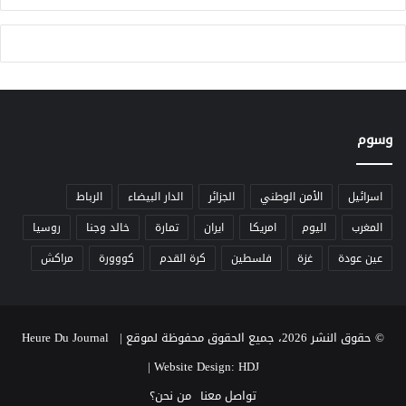
.
.
ه
ل
ي
ب
د
وسوم
أ
ع
ص
ر
اسرائيل
الأمن الوطني
الجزائر
الدار البيضاء
الرباط
ا
المغرب
اليوم
امريكا
ايران
تمارة
خالد وجنا
روسيا
ل
ا
عين عودة
غزة
فلسطين
كرة القدم
كووورة
مراكش
ق
ت
ص
ا
© حقوق النشر 2026، جميع الحقوق محفوظة لموقع Heure Du Journal |
د
|
Website Design: HDJ
ا
ل
تواصل معنا
من نحن؟
ف