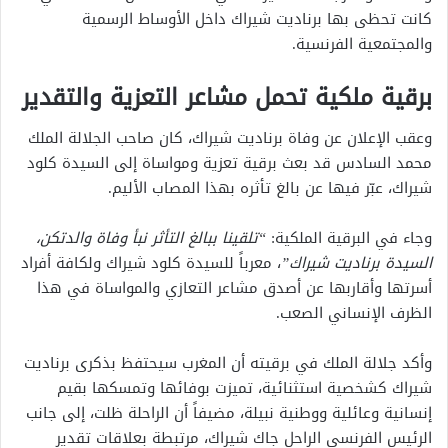
كانت تحظى بها برناديت شيراك داخل الأوساط الرسمية
والمجتمعية الفرنسية.
برقية ملكية تحمل مشاعر التعزية والتقدير
وعقب الإعلان عن وفاة برناديت شيراك، كان صاحب الجلالة الملك
محمد السادس قد بعث برقية تعزية ومواساة إلى السيدة كلود
شيراك، عبّر فيها عن بالغ تأثره بهذا المصاب الأليم.
وجاء في البرقية الملكية:
“تلقينا ببالغ التأثر نبأ وفاة والدتكن،
السيدة برناديت شيراك”
، معرباً للسيدة كلود شيراك ولكافة أفراد
أسرتها وأقاربها عن أصدق مشاعر التعازي والمواساة في هذا
الظرف الإنساني الصعب.
وأكد جلالة الملك في برقيته أن المغرب سيحتفظ بذكرى برناديت
شيراك كشخصية استثنائية، تميزت بوفائها وتمسكها بقيم
إنسانية وعائلية ووطنية نبيلة، مضيفاً أن الراحلة ظلت، إلى جانب
الرئيس الفرنسي الراحل جاك شيراك، مرتبطة بعلاقات تقدير