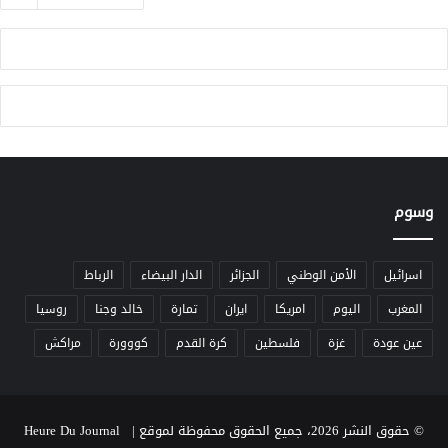
وسوم
اسرائيل
الأمن الوطني
الجزائر
الدار البيضاء
الرباط
المغرب
اليوم
امريكا
ايران
تمارة
خالد وجنا
روسيا
عين عودة
غزة
فلسطين
كرة القدم
كووورة
مراكش
© حقوق النشر 2026، جميع الحقوق محفوظة لموقع Heure Du Journal |