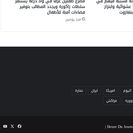
اثة مشتبه فيهم في
مصرع طفلين غرقاً في واد درعة يستنفر
م
عشوائية وابتزاز
سلطات زاكورة ويجدد المطالب بتوفير
م
تغازوت
فضاءات آمنة للأطفال
ل
منذ يومين
ك
ة
اليوم
امريكا
ايران
تمارة
وورة
مراكش
‫X
فيسبوك
be
|