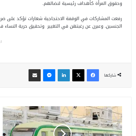
وحقوق المرأة كأهداف رئيسية لنضالهم.
رفعت المشاركات في الوقفة الاحتجاجية شعارات تؤكد على ضرو
الجنسين. وعبرن عن رغبتهن في التغيير وتحقيق حرية النساء في
اع
فيسبوك
‫X
لينكدإن
ماسنجر
مشاركة عبر البريد
شاركها
م
و
س
م
ا