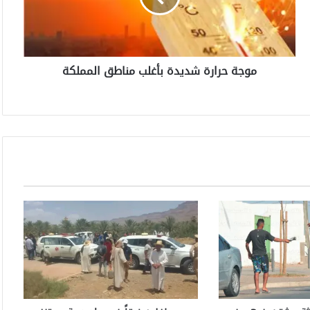
ر
ا
ر
ة
موجة حرارة شديدة بأغلب مناطق المملكة
ش
د
ي
د
ة
ب
أ
غ
ل
ب
م
ن
ا
ط
ق
ا
ل