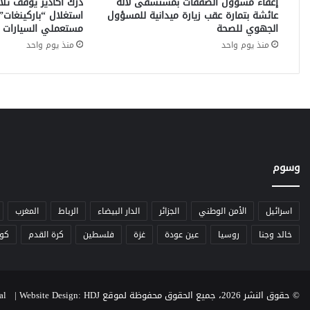
إعفاء مسؤول الصفقات بمستشفى لالة
درك أكادير يوقف ثل
ق
عائشة بتمارة عقب زيارة ميدانية للمسؤول
استغلال “باركينغات” 
ط
الجهوي للصحة
مستعملي السيارات ب
ا
منذ يوم واحد
منذ يوم واحد
ر
ا
ل
م
ش
ا
ع
ر
وسوم
ا
ل
م
ق
اسرائيل
الأمن الوطني
الجزائر
الدار البيضاء
الرباط
المغرب
د
خالد وجنا
روسيا
عين عودة
غزة
فلسطين
كرة القدم
كو
س
ة
© حقوق النشر 2026، جميع الحقوق محفوظة لموقع Heure Du Journal |
Website Design: HDJ