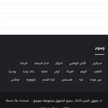
م
ب
ب
ي
ي
ر
ن
ا
ه
ه
ا
ن
ا
ع
ل
ل
إ
ى
س
“
وسوم
ا
ا
ء
ل
ة
ت
اسرائيل
الأمن الوطني
الجزائر
الدار البيضاء
الرباط
ل
و
المغرب
اليوم
امريكا
ايران
تمارة
خالد وجنا
روسيا
ل
ا
د
ئ
عين عودة
غزة
فلسطين
كرة القدم
كووورة
مراكش
ي
م
ن
ا
و
ل
ا
ر
© حقوق النشر 2026، جميع الحقوق محفوظة لموقع Heure Du Journal |
ل
ق
ت