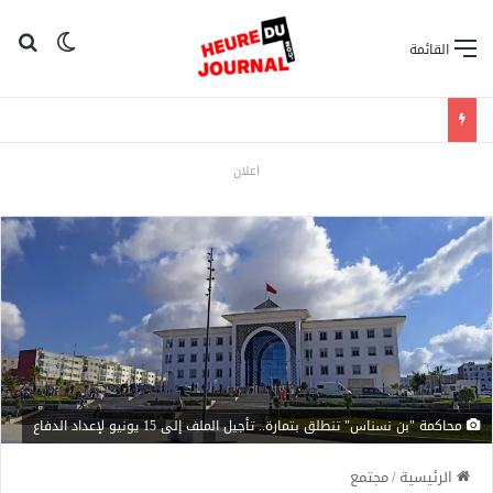
بح
الوضع ا
القائمة
اعلان
محاكمة "بن نسناس" تنطلق بتمارة.. تأجيل الملف إلى 15 يونيو لإعداد الدفاع
الرئيسية
/
مجتمع