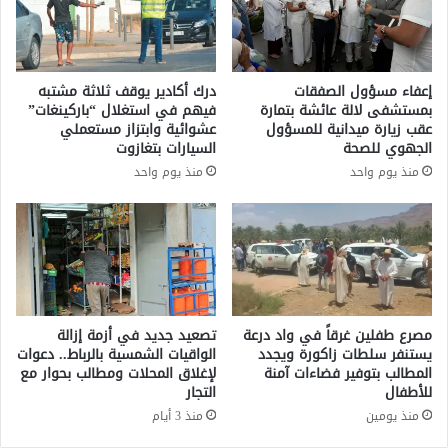
ب
و
ت
ج
م
ي
ا
ا
إعفاء مسؤول الصفقات
درك أكادير يوقف ثلاثة مشتبه
ر
2
بمستشفى لالة عائشة بتمارة
فيهم في استغلال “باركينغات”
ة
0
عقب زيارة ميدانية للمسؤول
عشوائية وابتزاز مستعملي
ف
2
الجهوي للصحة
السيارات بتغازوت
ي
6
منذ يوم واحد
منذ يوم واحد
ح
ب
ا
ا
ل
ل
ة
ر
ا
ب
ع
ا
ت
ط
ق
:
مصرع طفلين غرقاً في واد درعة
تصعيد جديد في أزمة إزالة
ا
ا
يستنفر سلطات زاكورة ويجدد
الواقيات الشمسية بالرباط.. دعوات
ل
ل
المطالب بتوفير فضاءات آمنة
لإغلاق المحلات ومطالب بحوار مع
ب
للأطفال
التجار
م
ت
غ
منذ يومين
منذ 3 أيام
ه
ر