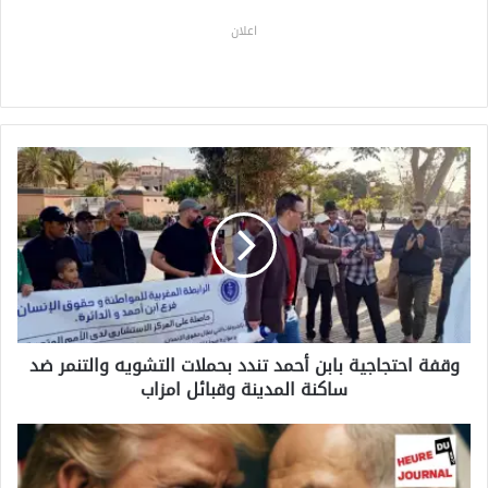
اعلان
و
ق
ف
ة
ا
ح
ت
ج
ا
وقفة احتجاجية بابن أحمد تندد بحملات التشويه والتنمر ضد
ج
ساكنة المدينة وقبائل امزاب
ي
ة
ب
ش
ا
ر
ب
خ