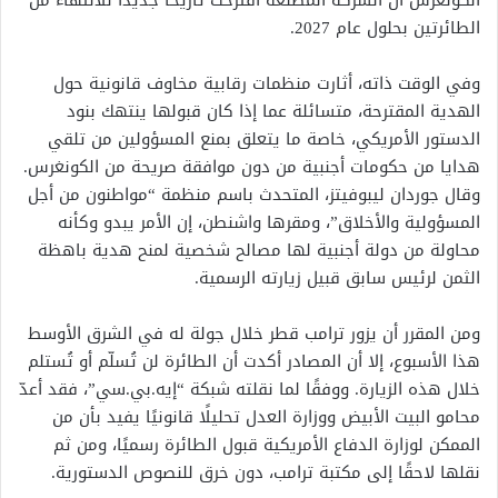
الكونغرس أن الشركة المصنعة اقترحت تاريخًا جديدًا للانتهاء من
الطائرتين بحلول عام 2027.
وفي الوقت ذاته، أثارت منظمات رقابية مخاوف قانونية حول
الهدية المقترحة، متسائلة عما إذا كان قبولها ينتهك بنود
الدستور الأمريكي، خاصة ما يتعلق بمنع المسؤولين من تلقي
هدايا من حكومات أجنبية من دون موافقة صريحة من الكونغرس.
وقال جوردان ليبوفيتز، المتحدث باسم منظمة “مواطنون من أجل
المسؤولية والأخلاق”، ومقرها واشنطن، إن الأمر يبدو وكأنه
محاولة من دولة أجنبية لها مصالح شخصية لمنح هدية باهظة
الثمن لرئيس سابق قبيل زيارته الرسمية.
ومن المقرر أن يزور ترامب قطر خلال جولة له في الشرق الأوسط
هذا الأسبوع، إلا أن المصادر أكدت أن الطائرة لن تُسلّم أو تُستلم
خلال هذه الزيارة. ووفقًا لما نقلته شبكة “إيه.بي.سي”، فقد أعدّ
محامو البيت الأبيض ووزارة العدل تحليلًا قانونيًا يفيد بأن من
الممكن لوزارة الدفاع الأمريكية قبول الطائرة رسميًا، ومن ثم
نقلها لاحقًا إلى مكتبة ترامب، دون خرق للنصوص الدستورية.