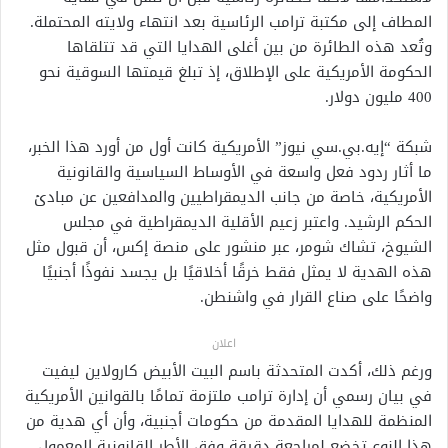
المطاف إلى مكتبة ترامب الرئاسية بعد انتهاء ولايته المحتملة.
وتُعد هذه الطائرة من بين أغلى الهدايا التي قد تتلقاها
الحكومة الأمريكية على الإطلاق، إذ تبلغ قيمتها السوقية نحو
400 مليون دولار.
شبكة “إيه.بي.سي نيوز” الأمريكية كانت أول من أورد هذا الخبر،
ما أثار ردود فعل واسعة في الأوساط السياسية والقانونية
الأمريكية، خاصة من جانب الديمقراطيين والمدافعين عن مبادئ
الحكم الرشيد. واعتبر زعيم الأقلية الديمقراطية في مجلس
الشيوخ، تشاك شومر، عبر منشور على منصة إكس، أن قبول مثل
هذه الهدية لا يمثل فقط خرقًا أخلاقيًا بل يجسد نفوذًا أجنبيًا
واضحًا على صناع القرار في واشنطن.
اعلان
ورغم ذلك، أكدت المتحدثة باسم البيت الأبيض كارولاين ليفيت
في بيان رسمي أن إدارة ترامب ملتزمة تمامًا بالقوانين الأمريكية
المنظمة للهدايا المقدمة من حكومات أجنبية، وأن أي هدية من
هذا النوع تخضع لمراجعة دقيقة وفق الأطر القانونية المعمول