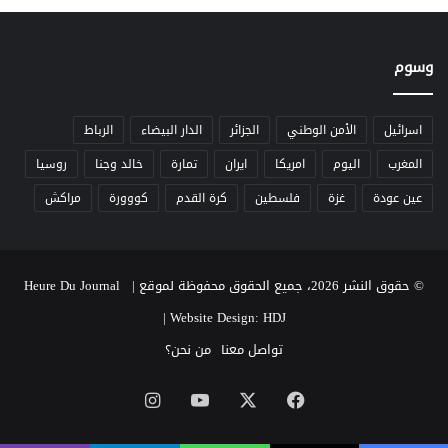
ق
و
ط
ق
ر
ب
ق
وسوم
ا
ئ
ل
اسرائيل
الأمن الوطني
الجزائر
الدار البيضاء
الرباط
ا
المغرب
اليوم
امريكا
ايران
تمارة
خالد وجنا
روسيا
م
ز
عين عودة
غزة
فلسطين
كرة القدم
كووورة
مراكش
ا
ب
© حقوق النشر 2026، جميع الحقوق محفوظة لموقع Heure Du Journal |
|
Website Design: HDJ
تواصل معنا
من نحن؟
‫X
فيسبوك
‫YouTube
انستقرام