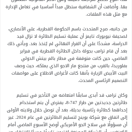
بها. وأضافت أن الشفافية ستظل مبدأ أساسيا في تعامل الإدارة
مع مثل هذه الملفات.
من جانبه، صرح المتحدث باسم الحكومة القطرية، علي الأنصاري،
لصحيفة نيويورك تايمز أن عملية تسليم الطائرة لا تزال قيد
الدراسة، مشددًا على أن القرار النهائي لم يُتخذ بعد. ويأتي ذلك
بعد أن قام ترامب بجولة داخل الطائرة القطرية في فبراير
الماضي، حين كانت متوقفة في مطار بالم بيتش الدولي
بفلوريدا، بالقرب من منتجع مار الاجو الذي يملكه، حيث وصف
البيت الأبيض الزيارة بأنها كانت لأغراض الاطلاع على مواصفات
التصميم الرئاسي المحدث.
وكان ترامب قد أبدى سابقًا امتعاضه من التأخير في تسليم
طائرتين جديدتين من طراز 747-8، يفترض أن يتم استخدام
إحداهما كطائرة رئاسية بديلة، بعد أن توصل خلال ولايته الأولى
إلى اتفاق مع شركة بوينج لتسليم الطائرتين في عام 2024. غير
أن مسؤولًا في سلاح الجو الأمريكي أوضح الأسبوع الماضي أمام