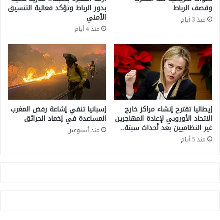
ه
أ
وقصف الرباط
بدور الرباط وتؤكد فعالية التنسيق
و
م
الأمني
منذ 3 أيام
ا
ر
منذ 4 أيام
ل
ي
ت
ك
ن
ا
م
و
ر
إ
ض
س
د
ر
س
ا
إيطاليا تقترح إنشاء مراكز خارج
إسبانيا تنفي إشاعة رفض المغرب
ا
ئ
الاتحاد الأوروبي لإعادة المهاجرين
المساعدة في إخماد الحرائق
ك
غير النظاميين بعد أحداث سبتة..
ي
منذ أسبوعين
ن
ل
منذ 5 أيام
ة
ع
ا
ل
ل
ى
م
م
د
ف
ي
ت
ن
ر
ة