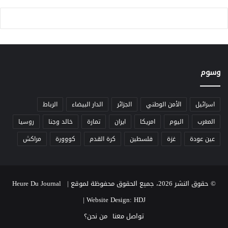
ة
ب
ب
ـ
م
"
ش
ك
ا
ا
ر
ب
وسوم
ك
د
ة
ر
6
ع
1
ة
اسرائيل
الأمن الوطني
الجزائر
الدار البيضاء
الرباط
د
"
المغرب
اليوم
امريكا
ايران
تمارة
خالد وجنا
روسيا
و
خ
ل
ل
عين عودة
غزة
فلسطين
كرة القدم
كووورة
مراكش
ة
ا
و
ل
أ
م
ك
ن
© حقوق النشر 2026، جميع الحقوق محفوظة لموقع Heure Du Journal |
ث
ا
|
Website Design: HDJ
ر
و
م
ر
تواصل معنا
من نحن؟
ن
ا