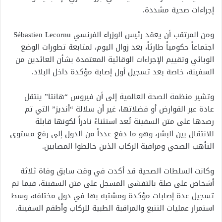
إجراءات صحية مشددة.
ومن المرتقب أن يعقد رئيس الوزراء الفرنسي
Sébastien Lecornu
اجتماعاً حكومياً طارئاً، بعد زوال اليوم، لمتابعة تطورات الوضع
الوبائي وتقييم الإجراءات الوقائية المعتمدة بشأن العائدين من
السفينة، خاصة بعد تسجيل أول إصابة مؤكدة داخل البلاد.
وتشير منظمة الصحة العالمية إلى أن فيروس “هانتا” ينتقل
عادة عبر القوارض أو فضلاتها، غير أن سلالة “أنديز” التي تم
رصدها على متن السفينة تُعد استثناءً نادراً لكونها قابلة
للانتقال بين البشر، وهو ما دفع عدداً من الدول إلى رفع مستوى
التأهب الصحي ومراقبة الركاب الذين خالطوا المصابين.
وكانت السلطات الصحية قد أكدت في وقت سابق وفاة ثلاثة
أشخاص على صلة بالتفشي المسجل على متن السفينة، فيما تم
تسجيل عدة إصابات مؤكدة ومشتبه بها في دول مختلفة، وسط
استمرار عمليات التتبع والمراقبة الطبية للركاب وأطقم السفينة.