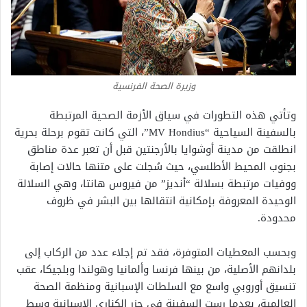
وزيرة الصحة الفرنسية
وتأتي هذه التطورات في سياق الأزمة الصحية المرتبطة
بالسفينة السياحية “MV Hondius”، التي كانت تقوم برحلة بحرية
انطلقت من مدينة أوشوايا بالأرجنتين قبل أن تعبر عدة مناطق
بجنوب المحيط الأطلسي، حيث سُجلت على متنها حالات إصابة
ووفيات مرتبطة بسلالة “أنديز” من فيروس هانتا، وهي السلالة
الوحيدة المعروفة بإمكانية انتقالها بين البشر في ظروف
محدودة.
وبحسب المعطيات المتوفرة، فقد تم إجلاء عدد من الركاب إلى
بلدانهم الأصلية، من بينها فرنسا وألمانيا وهولندا وبلجيكا، عقب
تنسيق أوروبي واسع مع السلطات الإسبانية ومنظمة الصحة
العالمية، بعدما رست السفينة في جزر الكناري الإسبانية وسط