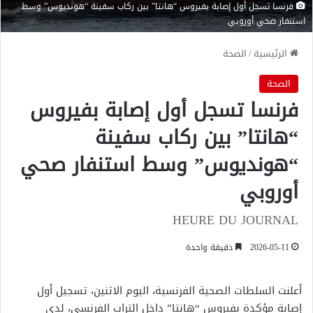
فرنسا تسجل أول إصابة بفيروس “هانتا” بين ركاب سفينة “هونديوس” وسط
استنفار صحي أوروبي
الرئيسية
/
الصحة
الصحة
فرنسا تسجل أول إصابة بفيروس
“هانتا” بين ركاب سفينة
“هونديوس” وسط استنفار صحي
أوروبي
HEURE DU JOURNAL
2026-05-11
دقيقة واحدة
أعلنت السلطات الصحية الفرنسية، اليوم الاثنين، تسجيل أول
إصابة مؤكدة بفيروس “هانتا” داخل التراب الفرنسي، لدى