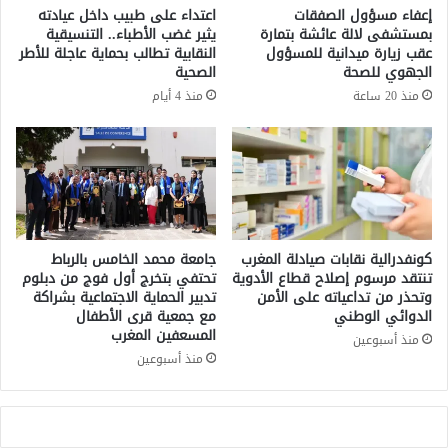
ل
ي
إعفاء مسؤول الصفقات
اعتداء على طبيب داخل عيادته
ا
ي
بمستشفى لالة عائشة بتمارة
يثير غضب الأطباء.. التنسيقية
ل
ن
عقب زيارة ميدانية للمسؤول
النقابية تطالب بحماية عاجلة للأطر
س
ا
الجهوي للصحة
الصحية
ت
ل
منذ 20 ساعة
منذ 4 أيام
ا
أ
ر
م
ع
ر
ل
ي
ى
ك
د
ي
و
ي
ر
ن
كونفدرالية نقابات صيادلة المغرب
جامعة محمد الخامس بالرباط
ة
ا
تنتقد مرسوم إصلاح قطاع الأدوية
تحتفي بتخرج أول فوج من دبلوم
ا
وتحذر من تداعياته على الأمن
تدبير الحماية الاجتماعية بشراكة
ل
الدوائي الوطني
مع جمعية قرى الأطفال
س
م
المسعفين المغرب
ت
ف
منذ أسبوعين
ث
ق
منذ أسبوعين
ن
و
ا
د
ئ
ي
ي
ن