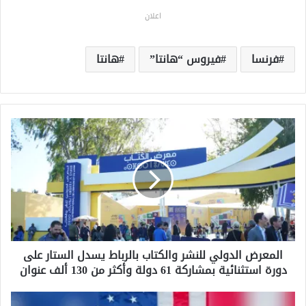
اعلان
فرنسا
فيروس “هانتا”
هانتا
ا
ل
م
ع
ر
ض
ا
ل
د
المعرض الدولي للنشر والكتاب بالرباط يسدل الستار على
و
دورة استثنائية بمشاركة 61 دولة وأكثر من 130 ألف عنوان
ل
ي
ل
ا