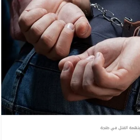
د
بتهمة القتل في طنجة