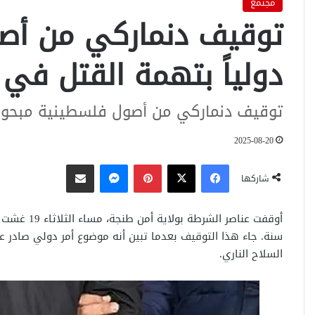
مجتمع
توقيف دنماركي من أص
دولياً بتهمة القتل في
توقيف دنماركي من أصول فلسطينية مبحوث ع
2025-08-20
فيسبوك
‫X
بينتيريست
ماسنجر
مشاركة عبر البريد
شاركها
أوقفت عناصر الشرطة بولاية أمن طنجة، مساء الثلاثاء 19 غشت 2025، مواطناً
سنة. جاء هذا التوقيف بعدما تبين أنه موضوع أمر دولي صادر ع
السلاح الناري.