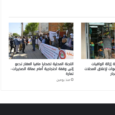
–
ا
ل
م
ن
ا
ر
ة
:
J
e
t
إزالة الواقيات
اللجنة المحلية لضحايا مافيا العقار تدعو
C
وات لإغلاق المحلات
إلى وقفة احتجاجية أمام عمالة الصخيرات–
o
ار
تمارة
n
منذ يومين
t
r
a
c
t
o
r