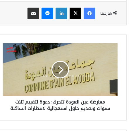
فيسبوك
‫X
لينكدإن
ماسنجر
مشاركة عبر البريد
شاركها
م
ع
ا
ر
ض
ة
ع
ي
ن
معارضة عين العودة تتحرك: دعوة لتقييم ثلاث
ا
سنوات وتقديم حلول استعجالية لانتظارات الساكنة
ل
ع
و
د