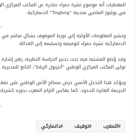
المعطيات أنه موضوع نشرة حمراء صادرة عن المكتب المركزي الو
في يوليوز الماضي بمدينة “Tingberg” الدنماركية.
اع
وتشير المعلومات الأولية إلى تورط الموقوف بشكل مباشر في ال
الدنماركية نشرة حمراء لتوقيفه وتسليمه إلى العدالة.
وقد وُضع المشتبه فيه تحت تدبير الحراسة النظرية، رهن إشارة 
تولى المكتب المركزي الوطني “أنتربول الرباط”، التابع للمديرية
ويؤكد هذا التدخل الأمني حرص مصالح الأمن الوطني على تفعيل
الجريمة العابرة للحدود. كما يعكس التزام المغرب بدوره كشري
اع
المغرب
توقيف
دانماركي