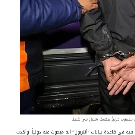
مطلوب دولياً بتهمة القتل في طنجة
يه في قاعدة بيانات “أنتربول” أنه مبحوث عنه دولياً. وأكدت