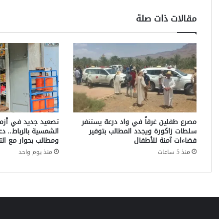
ة
ت
مقالات ذات صلة
ت
ح
ر
ك
:
د
ع
و
ة
ل
مصرع طفلين غرقاً في واد درعة يستنفر
تصعيد جديد في أزمة 
ت
سلطات زاكورة ويجدد المطالب بتوفير
الشمسية بالرباط.. دع
ق
فضاءات آمنة للأطفال
ومطالب بحوار مع التج
ي
منذ 5 ساعات
منذ يوم واحد
ي
م
ث
ل
ا
ث
س