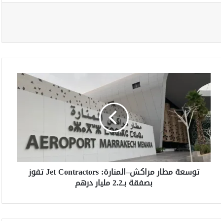
ت
و
س
ع
ة
م
ط
ا
ر
توسعة مطار مراكش–المنارة: Jet Contractors تفوز
م
بصفقة بـ2.2 مليار درهم
ر
ا
ك
ش