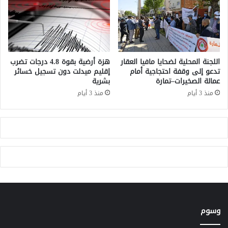
و
س
د
ب
ا
ب
ل
أ
م
م
غ
ر
اللجنة المحلية لضحايا مافيا العقار
هزة أرضية بقوة 4.8 درجات تضرب
ر
ا
تدعو إلى وقفة احتجاجية أمام
إقليم ميدلت دون تسجيل خسائر
ب
عمالة الصخيرات–تمارة
بشرية
ض
ي
ف
منذ 3 أيام
منذ 3 أيام
ة
ي
ا
ر
ل
و
ج
س
ز
ي
ا
ة
ئ
خ
ر
ط
ي
ي
ة
ر
ة
وسوم