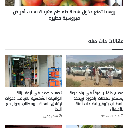
تُ
ع
س
روسيا تمنع دخول شحنة طماطم مغربية بسبب أمراض
د
ق
فيروسية خطيرة
خ
ط
و
ط
ل
ا
ش
مقالات ذات صلة
ئ
ح
ر
ن
ة
ة
م
ط
س
م
ي
ا
ر
ط
ة
م
ع
م
مصرع طفلين غرقاً في واد درعة
تصعيد جديد في أزمة إزالة
ل
غ
يستنفر سلطات زاكورة ويجدد
الواقيات الشمسية بالرباط.. دعوات
ى
ر
المطالب بتوفير فضاءات آمنة
لإغلاق المحلات ومطالب بحوار مع
ا
ب
للأطفال
التجار
ل
ي
منذ 21 ساعة
منذ يومين
ح
ة
د
ب