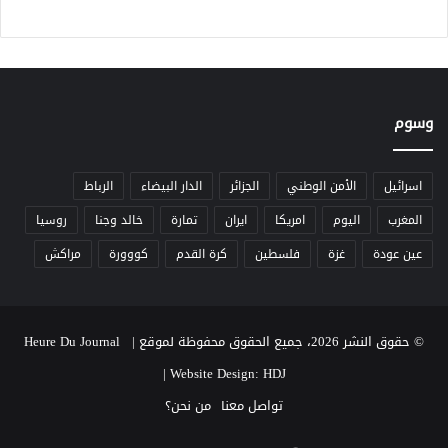
ئ
ع
م
ي
ا
د
ل
ا
ر
ل
ق
أ
وسوم
م
ض
ي
ح
ة
ى
اسرائيل
الأمن الوطني
الجزائر
الدار البيضاء
الرباط
”
المغرب
اليوم
امريكا
ايران
تمارة
خالد وجنا
روسيا
ل
ت
عين عودة
غزة
فلسطين
كرة القدم
كووورة
مراكش
ع
ز
ي
ز
© حقوق النشر 2026، جميع الحقوق محفوظة لموقع Heure Du Journal |
ا
ل
|
Website Design: HDJ
ت
تواصل معنا
من نحن؟
ح
و