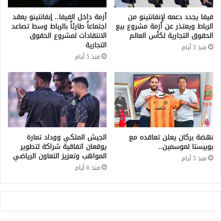
ذ
:
ي
فيفا يجدد دعمه لإنفانتينو من
أزمة داخل الفيفا.. إنفانتينو يعقد
ا
ر
الرباط ويعتذر عن أزمة مشروع بيع
اجتماعاً طارئاً بالرباط وسط تصاعد
ل
ا
الحقوق التجارية لكأس العالم
الانتقادات لمشروع الحقوق
م
ت
التجارية
منذ 3 أيام
غ
م
منذ 5 أيام
ر
ن
ب
إ
ي
ف
ر
ل
ا
ا
ه
س
ن
ا
ع
ل
نهضة بركان يعلن تعاقده مع
الجيش الملكي ووداد تمارة
ل
م
بوبيستا لموسمين..
يوقعان اتفاقية شراكة لتطوير
ى
المواهب وتعزيز التعاون الرياضي
ر
منذ 5 أيام
“
ب
منذ 6 أيام
ا
ي
ل
ن
ت
ب
و
ع
ا
د