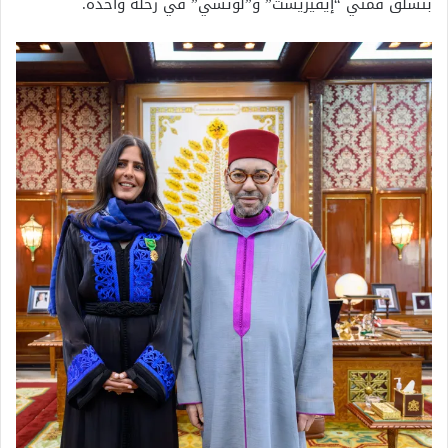
بتسلق قمتي “إيفيريست” و”لوتسي” في رحلة واحدة.