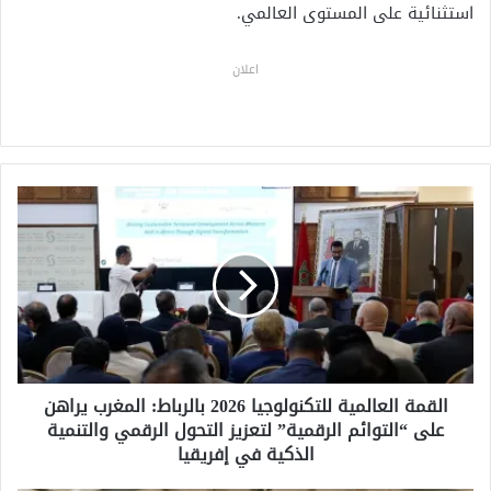
استثنائية على المستوى العالمي.
اعلان
ا
ل
ق
م
ة
ا
ل
ع
ا
القمة العالمية للتكنولوجيا 2026 بالرباط: المغرب يراهن
ل
على “التوائم الرقمية” لتعزيز التحول الرقمي والتنمية
م
ي
الذكية في إفريقيا
ة