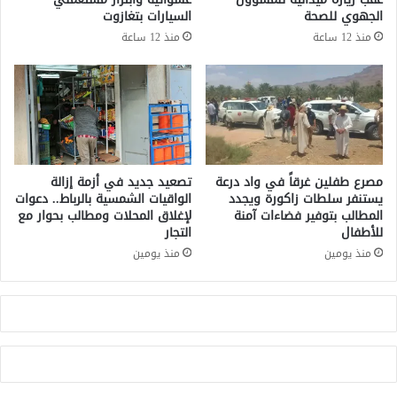
ت
ش
الجهوي للصحة
السيارات بتغازوت
ن
ر
منذ 12 ساعة
منذ 12 ساعة
ظ
ي
ي
ع
م
ا
ا
ت
ل
ا
م
ل
ج
أ
ل
و
مصرع طفلين غرقاً في واد درعة
تصعيد جديد في أزمة إزالة
س
ر
يستنفر سلطات زاكورة ويجدد
الواقيات الشمسية بالرباط.. دعوات
ا
المطالب بتوفير فضاءات آمنة
لإغلاق المحلات ومطالب بحوار مع
و
للأطفال
التجار
ل
ب
و
ي
منذ يومين
منذ يومين
ط
ة
ن
ا
ي
ل
ل
ج
ل
د
ص
ي
ح
د