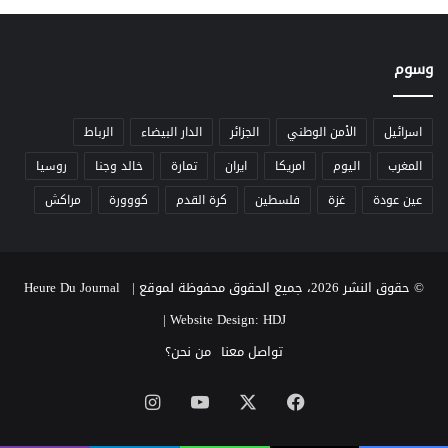
ا
ة
ف
ع
ة
ل
وسوم
ى
ت
ح
و
اسرائيل
الأمن الوطني
الجزائر
الدار البيضاء
الرباط
ي
المغرب
اليوم
امريكا
ايران
تمارة
خالد وجنا
روسيا
ل
ا
عين عودة
غزة
فلسطين
كرة القدم
كووورة
مراكش
ت
م
غ
ا
© حقوق النشر 2026، جميع الحقوق محفوظة لموقع Heure Du Journal |
ر
|
Website Design: HDJ
ب
ة
تواصل معنا
من نحن؟
ا
ل
‫X
فيسبوك
‫YouTube
انستقرام
ع
ا
ل