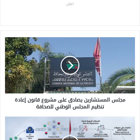
اعلان
م
ج
ل
س
ا
ل
م
س
ت
مجلس المستشارين يصادق على مشروع قانون إعادة
ش
تنظيم المجلس الوطني للصحافة
ا
ر
ي
ب
ن
ن
ي
ك
ص
ا