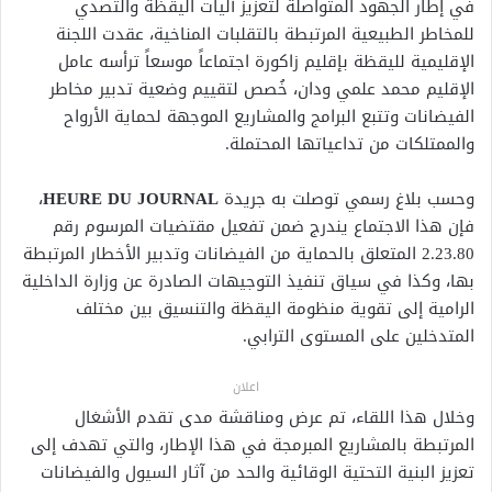
في إطار الجهود المتواصلة لتعزيز آليات اليقظة والتصدي
للمخاطر الطبيعية المرتبطة بالتقلبات المناخية، عقدت اللجنة
الإقليمية لليقظة بإقليم زاكورة اجتماعاً موسعاً ترأسه عامل
الإقليم محمد علمي ودان، خُصص لتقييم وضعية تدبير مخاطر
الفيضانات وتتبع البرامج والمشاريع الموجهة لحماية الأرواح
والممتلكات من تداعياتها المحتملة.
وحسب بلاغ رسمي توصلت به جريدة
HEURE DU JOURNAL
،
فإن هذا الاجتماع يندرج ضمن تفعيل مقتضيات المرسوم رقم
2.23.80 المتعلق بالحماية من الفيضانات وتدبير الأخطار المرتبطة
بها، وكذا في سياق تنفيذ التوجيهات الصادرة عن وزارة الداخلية
الرامية إلى تقوية منظومة اليقظة والتنسيق بين مختلف
المتدخلين على المستوى الترابي.
اعلان
وخلال هذا اللقاء، تم عرض ومناقشة مدى تقدم الأشغال
المرتبطة بالمشاريع المبرمجة في هذا الإطار، والتي تهدف إلى
تعزيز البنية التحتية الوقائية والحد من آثار السيول والفيضانات