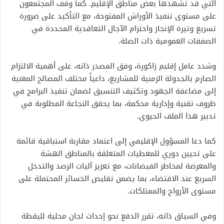
التي قد تشهدها بعض مناطق الإقليم. كما وقف المجتمعون
على مستوى تنفيذ الأوراش المفتوحة، مع التأكيد على ضرورة
تسريع وتيرة الإنجاز واحترام الآجال التعاقدية المحددة في
الصفقات العمومية ذات الصلة.
وشدد عامل إقليم زاكورة، وفق المصدر ذاته، على أهمية الالتزام
الصارم بالجدولة الزمنية للمشاريع، داعياً مختلف المصالح المعنية
إلى مضاعفة الجهود وتكثيف التنسيق لضمان تنفيذ البرامج في
ظروف تقنية وإدارية محكمة، بما يحقق النجاعة المطلوبة في
تدبير هذا الملف الحيوي.
كما دعا المسؤول الإقليمي إلى اعتماد مقاربة استباقية قائمة
على تحيين دوري للمعطيات المتعلقة بالمناطق الهشة
والمعرضة لمخاطر الفيضانات، مع تعزيز آليات الرصد والتدخل
السريع عند الاقتضاء، بما يضمن تقليص الخسائر المحتملة على
مستوى الأرواح والممتلكات.
وفي السياق ذاته، تقرر الدفع نحو إحداث لجان محلية لليقظة