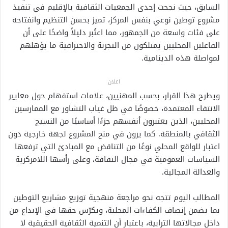
السابق، حيث نجحت إحدى الجمعيات الثقافية بالإقليم في تنفيذ
مشروع توطين نوعي بنفس المركز، تميز بحسن التنظيم وانفتاحه
على فئات واسعة من الجمهور، مما اعتُبر دليلاً واضحًا على أن
الفاعلين المحليين يمتلكون من التجربة والاحترافية ما يؤهلهم
لمواصلة هذه الدينامية.
اعلان
ويطرح هذا القرار، بحسب المهنيين، علامات استفهام حول معايير
الانتقاء المعتمدة، خصوصًا في ظل غياب التشاور مع الممارسين
المحليين، الذين يعتبرون أنفسهم جزءًا أساسيًا من النسيج
الثقافي بالمنطقة. كما يرون في منح المشروع لجهة خارجية دون
اعتبار للواقع المحلي نوعًا من التناقض مع المبادئ التي ترفعها
السياسات العمومية في مجال الثقافة، وعلى رأسها اللامركزية
والعدالة المجالية.
المطالب اليوم تتجه نحو مراجعة منهجية توزيع مشاريع التوطين
بما يضمن إنصاف الكفاءات المحلية، ويكرّس حقها في الإبداع من
داخل مجالاتها الترابية، باعتبار أن التنمية الثقافية الحقيقية لا