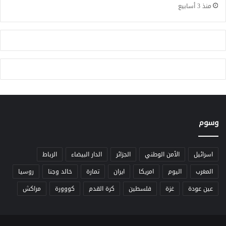
ر
ن
منذ 3 أسابيع
ا
ا
ء
ئ
ا
ي
ت
ة
ا
ت
ل
ك
ت
ر
أ
م
ش
أ
ي
ح
وسوم
ر
م
ة
د
ك
ا
اسرائيل
الأمن الوطني
الجزائر
الدار البيضاء
الرباط
ر
المغرب
اليوم
امريكا
ايران
تمارة
خالد وجنا
روسيا
س
عين عودة
غزة
فلسطين
كرة القدم
كووورة
مراكش