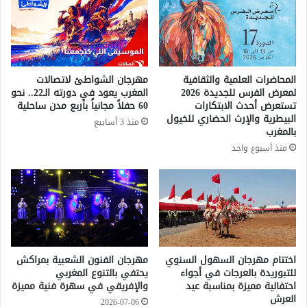
ض
ر
ي
ج
ا
ا
ت
ن
ا
ه
المحاضرات العلمية والثقافية
مهرجان الشواطئ لاتصالات
ل
ا
لمعرض الفرس للجديدة 2026
المغرب يعود في دورته الـ22.. نحو
د
ل
تستعرض أحدث الابتكارات
60 حفلاً مجانياً بأربع مدن ساحلية
و
م
البيطرية والإرث الحضاري للخيول
منذ 3 أسابيع
ل
س
بالمغرب
ي
ر
منذ أسبوع واحد
ة
ح
ب
ي
س
ب
ب
د
ب
و
ت
ر
أ
ة
خ
ا
اختتام مهرجان السهول السنوي
مهرجان الفنون الشعبية بمراكش
ر
للتبوريدة بالعرجات في أجواء
يحتفي بالتنوع المغربي
س
احتفالية مميزة بمناسبة عيد
والإفريقي في سهرة فنية مميزة
إ
ت
العرش
ج
ث
2026-07-06