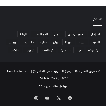
وسوم
اسرائيل
الأمن الوطني
الجزائر
الدار البيضاء
الرباط
المغرب
اليوم
امريكا
ايران
تمارة
خالد وجنا
روسيا
عين عودة
غزة
فلسطين
كرة القدم
كووورة
مراكش
© حقوق النشر 2026، جميع الحقوق محفوظة لموقع Heure Du Journal |
|
Website Design: HDJ
تواصل معنا
من نحن؟
‫X
فيسبوك
‫YouTube
انستقرام