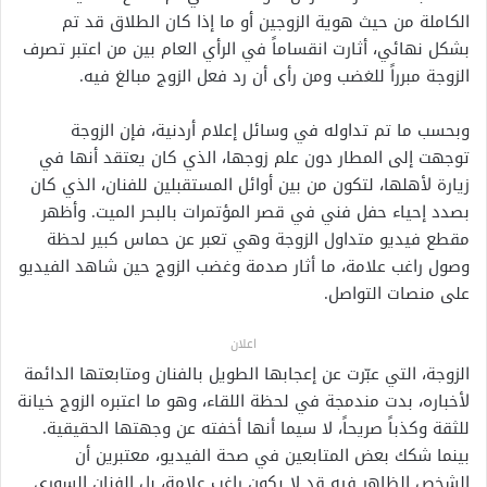
الكاملة من حيث هوية الزوجين أو ما إذا كان الطلاق قد تم
بشكل نهائي، أثارت انقساماً في الرأي العام بين من اعتبر تصرف
الزوجة مبرراً للغضب ومن رأى أن رد فعل الزوج مبالغ فيه.
وبحسب ما تم تداوله في وسائل إعلام أردنية، فإن الزوجة
توجهت إلى المطار دون علم زوجها، الذي كان يعتقد أنها في
زيارة لأهلها، لتكون من بين أوائل المستقبلين للفنان، الذي كان
بصدد إحياء حفل فني في قصر المؤتمرات بالبحر الميت. وأظهر
مقطع فيديو متداول الزوجة وهي تعبر عن حماس كبير لحظة
وصول راغب علامة، ما أثار صدمة وغضب الزوج حين شاهد الفيديو
على منصات التواصل.
اعلان
الزوجة، التي عبّرت عن إعجابها الطويل بالفنان ومتابعتها الدائمة
لأخباره، بدت مندمجة في لحظة اللقاء، وهو ما اعتبره الزوج خيانة
للثقة وكذباً صريحاً، لا سيما أنها أخفته عن وجهتها الحقيقية.
بينما شكك بعض المتابعين في صحة الفيديو، معتبرين أن
الشخص الظاهر فيه قد لا يكون راغب علامة، بل الفنان السوري