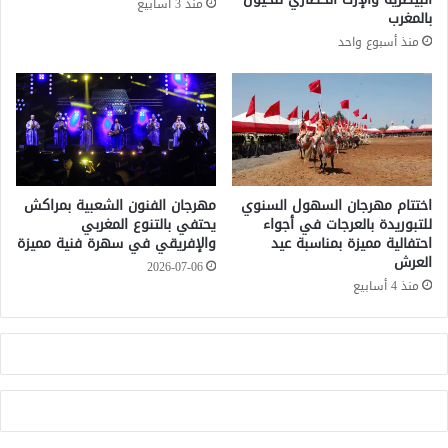
منذ 3 أسابيع
ض
ا
بالمغرب
ل
م
منذ أسبوع واحد
ا
ب
ل
ص
م
ف
و
ق
ت
ة
ف
ح
ي
ك
ا
و
اختتام مهرجان السهول السنوي
مهرجان الفنون الشعبية بمراكش
ل
للتبوريدة بالعرجات في أجواء
يحتفي بالتنوع المغربي
م
احتفالية مميزة بمناسبة عيد
والإفريقي في سهرة فنية مميزة
س
ي
العرش
ج
ة
2026-07-06
ن
و
منذ 4 أسابيع
ع
ل
ل
ي
ى
س
ا
ت
ل
ه
ا
د
ن
ي