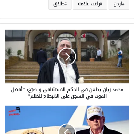
اردن
راغب علامة
طلاق
م
ح
م
د
ز
ي
ا
ن
ي
محمد زيان يطعن في الحكم الاستئنافي ويصرّح: "أفضل
ط
الموت في السجن على الانبطاح للظلم"
ع
ن
ف
ق
ي
ط
ا
ر
ل
ت
ح
ؤ