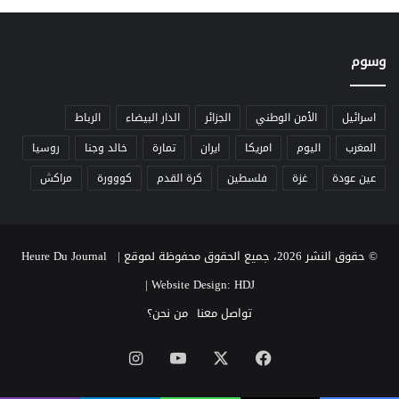
ب
ة
ط
ش
ا
خ
وسوم
ح
ص
ل
ي
ل
ة
ظ
اسرائيل
الأمن الوطني
الجزائر
الدار البيضاء
الرباط
ل
المغرب
اليوم
امريكا
ايران
تمارة
خالد وجنا
روسيا
م
"
عين عودة
غزة
فلسطين
كرة القدم
كووورة
مراكش
© حقوق النشر 2026، جميع الحقوق محفوظة لموقع Heure Du Journal |
|
Website Design: HDJ
تواصل معنا
من نحن؟
‫X
فيسبوك
‫YouTube
انستقرام