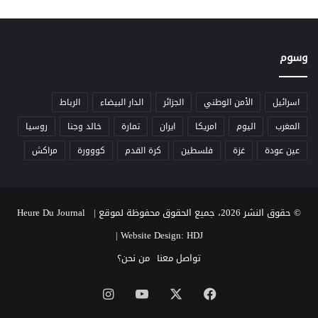
وسوم
اسرائيل
الأمن الوطني
الجزائر
الدار البيضاء
الرباط
المغرب
اليوم
امريكا
ايران
تمارة
خالد وجنا
روسيا
عين عودة
غزة
فلسطين
كرة القدم
كووورة
مراكش
© حقوق النشر 2026، جميع الحقوق محفوظة لموقع Heure Du Journal |
|
Website Design: HDJ
تواصل معنا
من نحن؟
‫X
فيسبوك
‫YouTube
انستقرام