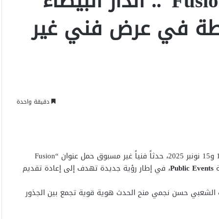
“Fusion Show Ayta D’Bladi”.. الدار البيضاء
يطة في عرض فني غير
دقيقة واحدة
شهد مركب محمد الخامس بالدار البيضاء، خلال الفترة ما بين 13 و15 نونبر 2025، حدثاً فنياً غير مسبوق حمل عنوان “Fusion
Public Events
، في إطار رؤية جديدة تهدف إلى إعادة تقديم
اث الشعبي حسن نجمي منح الحدث هوية قوية تجمع بين الجذور