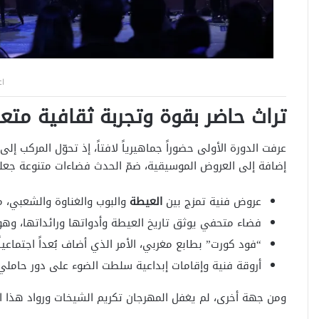
اع
تراث حاضر بقوة وتجربة ثقافية متعد
عرفت الدورة الأولى حضوراً جماهيرياً لافتاً، إذ تحوّل المركب إل
إضافة إلى العروض الموسيقية، ضمّ الحدث فضاءات متنوعة جعلت ت
عروض فنية تمزج بين
العيطة
والبوب والغناوة والشعبي، مما
فضاء متحفي يوثق تاريخ العيطة وأدواتها ورائداتها، وهو 
“فود كورت” بطابع مغربي، الأمر الذي أضاف بُعداً اجتماعياً 
أروقة فنية وإقامات إبداعية سلطت الضوء على دور حاملي ا
ومن جهة أخرى، لم يغفل المهرجان تكريم الشيخات ورواد هذا ا