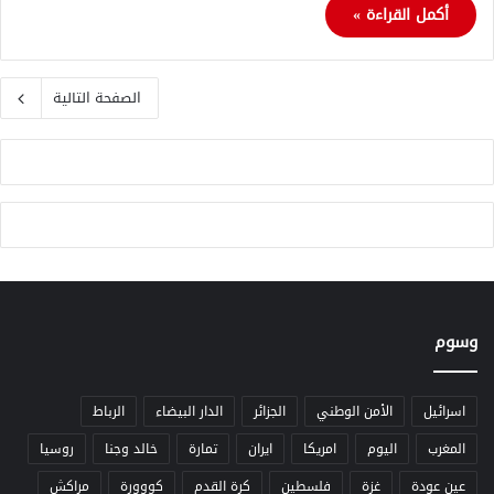
أكمل القراءة »
الصفحة التالية
وسوم
اسرائيل
الأمن الوطني
الجزائر
الدار البيضاء
الرباط
المغرب
اليوم
امريكا
ايران
تمارة
خالد وجنا
روسيا
عين عودة
غزة
فلسطين
كرة القدم
كووورة
مراكش