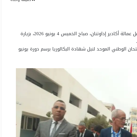
أكادير – قام السيد سعيد أمزازي، والي جهة سوس ماسة وعامل عمالة أكادير إداوتنان، صباح الخميس 4 يونيو 2026، بزيارة
تحان الوطني الموحد لنيل شهادة البكالوريا برسم دورة يونيو