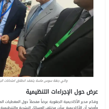
والي جهة سوس ماسة يتفقد انطلاق امتحانات البكالوريا 2026 بأكادير ويشدد على ضمان 
عرض حول الإجراءات التنظيمية
وقدّم مدير الأكاديمية الجهوية عرضاً مفصلاً حول المعطيات ال
وأوضح أن الأكاديمية عبأت مختلف الوسائل البشرية والتنظيمية 