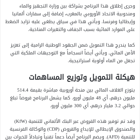
وجرى إطلاق هذا البرنامج بشراكة بين وزارة التجهيز والماء
ومندوبية الاتحاد الأوروبي بالمغرب، إضافة إلى سفارات ألمانيا
وإيطاليا وفرنسا. ويأتي هذا في سياق يطغى عليه تزايد الضغط
على الموارد المائية بسبب الجفاف والتغيرات المناخية.
كما يندرج هذا التمويل ضمن الجهود الوطنية الرامية إلى تعزيز
الأمن المائي. ويأتي أيضاً انسجاماً مع التوجيهات الملكية التي
تجعل من الماء أولوية استراتيجية.
هيكلة التمويل وتوزيع المساهمات
يتوزع الغلاف المالي بين منحة أوروبية مباشرة بقيمة 514.4
مليون درهم، أي 48 مليون أورو. كما يشمل البرنامج قروضاً تبلغ
حوالي 3.2 مليار درهم، أي 300 مليون أورو.
وقد تم توفير هذه القروض عبر البنك الألماني للتنمية (KfW)
والصندوق الإيطالي للإيداع والقروض (CDP) والوكالة الفرنسية
للتنمية (AFD). ويضم البرنامج أيضاً دعماً تقنياً وتبادلاً للخبرات بين