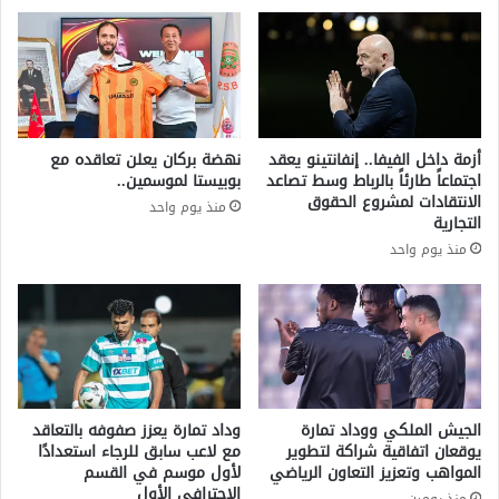
خ
ا
ا
ك
ب
و
ي
ن
و
د
ا
و
س
ت
أزمة داخل الفيفا.. إنفانتينو يعقد
نهضة بركان يعلن تعاقده مع
ع
ي
اجتماعاً طارئاً بالرباط وسط تصاعد
بوبيستا لموسمين..
و
و
الانتقادات لمشروع الحقوق
منذ يوم واحد
ج
ل
التجارية
ب
إ
منذ يوم واحد
ه
د
ة
ا
ا
ر
ل
ة
ت
ق
ح
م
ر
ة
ي
ا
الجيش الملكي ووداد تمارة
وداد تمارة يعزز صفوفه بالتعاقد
ر
ل
يوقعان اتفاقية شراكة لتطوير
مع لاعب سابق للرجاء استعدادًا
ا
المواهب وتعزيز التعاون الرياضي
لأول موسم في القسم
م
الاحترافي الأول
ل
غ