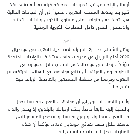
أرسنال الإنجليزي، في تصريحات لصحيفة فرنسية، أنه يشعر بفخر
كبير بما يقدمه المنتخب المغربي، مشيراً إلى أن النجاحات الحالية
هي ثمرة عمل متواصل على مستوى التكوين والبنيات التحتية
والاستقرار التقني داخل المنظومة الكروية الوطنية.
اعلان
وكان الشماخ قد تابع المباراة الافتتاحية للمغرب في مونديال
2026 أمام البرازيل من مدرجات ملعب ميتلايف بالولايات المتحدة،
مؤكداً حرصه على مواصلة دعم المنتخب خلال مشواره في
البطولة. ومن المرتقب أن يتابع مواجهة ربع النهائي المرتقبة بين
المغرب وفرنسا من منطقة المشجعين بالعاصمة الرباط، حيث
يقيم حالياً.
وأشار اللاعب السابق إلى أن مواجهات المغرب وفرنسا تحمل
بالنسبة إليه طابعاً خاصاً، بحكم ارتباطه بالبلدين، إذ ينحدر والداه
من المغرب فيما ولد وترعرع بفرنسا. واستحضر المشاعر التي
عاشها خلال نصف نهائي مونديال 2022، مؤكداً أن هذه
المباريات تظل استثنائية بالنسبة إليه.