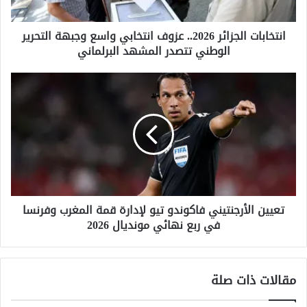
ت
ا
انتخابات الجزائر 2026.. عزوف انتخابي واسع وجبهة التحرير
ل
الوطني تتصدر المشهد البرلماني
ج
ز
ا
ت
ئ
ع
ر
ي
2
ي
0
ن
2
ا
6
ل
.
أ
.
ر
ع
تعيين الأرجنتيني فاكوندو تيو لإدارة قمة المغرب وفرنسا
ج
ز
في ربع نهائي مونديال 2026
ن
و
ت
ف
ي
ا
ن
مقالات ذات صلة
ن
ي
ت
ف