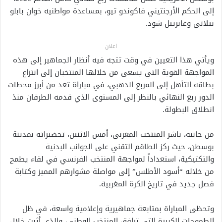
إلى الحكم الأرجنتيني
فاكوندو تيو
، بمساعدة مواطنيه خوان بابلو
بيلاتي وغابرييل شود.
اعلان
ويأتي هذا التعيين في وقت تتجه فيه أنظار الجماهير إلى هذه
المواجهة القوية التي يسعى من خلالها المنتخبان إلى انتزاع
بطاقة التأهل إلى المربع الذهبي، في مباراة تعد من أبرز محطات
الدور ربع النهائي بالنظر إلى المستوى الذي قدمه الطرفان منذ
انطلاق البطولة.
من جانبه، باشر المنتخب المغربي، أمس الاثنين، تحضيراته بمدينة
بوسطن، حيث ركز الطاقم التقني على الجوانب البدنية
والتكتيكية، استعداداً لمواجهة المنتخب الفرنسي في لقاء يطمح
من خلاله “أسود الأطلس” إلى مواصلة مشوارهم المميز وكتابة
فصل جديد في تاريخ الكرة المغربية.
وتحظى المباراة بمتابعة جماهيرية وإعلامية واسعة، في ظل
الطموحات الكبيرة التي ترافق المنتخب الوطني، والذي أثبت خلال