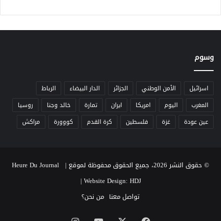
وسوم
اسرائيل
الأمن الوطني
الجزائر
الدار البيضاء
الرباط
المغرب
اليوم
امريكا
ايران
تمارة
خالد وجنا
روسيا
عين عودة
غزة
فلسطين
كرة القدم
كووورة
مراكش
© حقوق النشر 2026، جميع الحقوق محفوظة لموقع Heure Du Journal |
|
Website Design: HDJ
تواصل معنا
من نحن؟