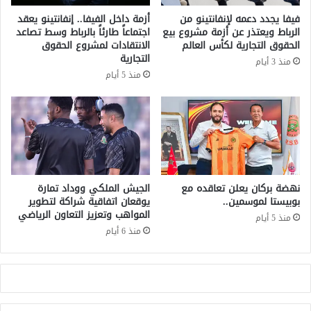
ة
ا
فيفا يجدد دعمه لإنفانتينو من
أزمة داخل الفيفا.. إنفانتينو يعقد
ا
ب
الرباط ويعتذر عن أزمة مشروع بيع
اجتماعاً طارئاً بالرباط وسط تصاعد
ل
ش
الحقوق التجارية لكأس العالم
الانتقادات لمشروع الحقوق
م
أ
التجارية
منذ 3 أيام
غ
ن
منذ 5 أيام
ر
1
ب
8
و
م
ف
ق
ر
ا
ن
ت
س
ل
ا
ة
نهضة بركان يعلن تعاقده مع
الجيش الملكي ووداد تمارة
ر
بوبيستا لموسمين..
يوقعان اتفاقية شراكة لتطوير
المواهب وتعزيز التعاون الرياضي
ا
منذ 5 أيام
ف
منذ 6 أيام
ا
ل