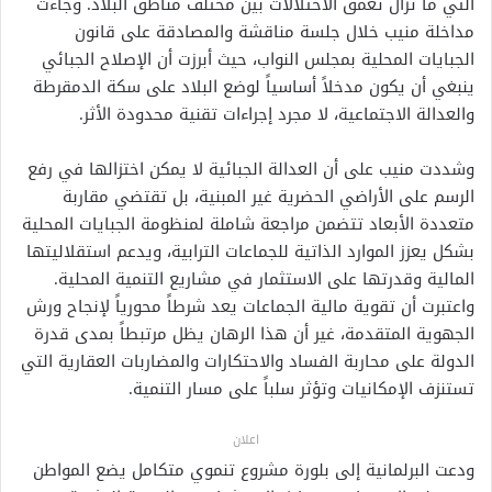
التي ما تزال تعمق الاختلالات بين مختلف مناطق البلاد. وجاءت
مداخلة منيب خلال جلسة مناقشة والمصادقة على قانون
الجبايات المحلية بمجلس النواب، حيث أبرزت أن الإصلاح الجبائي
ينبغي أن يكون مدخلاً أساسياً لوضع البلاد على سكة الدمقرطة
والعدالة الاجتماعية، لا مجرد إجراءات تقنية محدودة الأثر.
وشددت منيب على أن العدالة الجبائية لا يمكن اختزالها في رفع
الرسم على الأراضي الحضرية غير المبنية، بل تقتضي مقاربة
متعددة الأبعاد تتضمن مراجعة شاملة لمنظومة الجبايات المحلية
بشكل يعزز الموارد الذاتية للجماعات الترابية، ويدعم استقلاليتها
المالية وقدرتها على الاستثمار في مشاريع التنمية المحلية.
واعتبرت أن تقوية مالية الجماعات يعد شرطاً محورياً لإنجاح ورش
الجهوية المتقدمة، غير أن هذا الرهان يظل مرتبطاً بمدى قدرة
الدولة على محاربة الفساد والاحتكارات والمضاربات العقارية التي
تستنزف الإمكانيات وتؤثر سلباً على مسار التنمية.
اعلان
ودعت البرلمانية إلى بلورة مشروع تنموي متكامل يضع المواطن