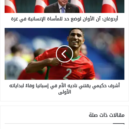
ن
:
آ
أردوغان: آن الأوان لوضع حد للمأساة الإنسانية في غزة
ن
ا
ل
أ
أ
ش
و
ر
ا
ف
ن
ح
ل
ك
و
ي
ض
م
ع
ي
أشرف حكيمي يقتني ناديه الأم في إسبانيا وفاءً لبداياته
ح
ي
د
الأولى
ق
ل
ت
ل
ن
م
ي
مقالات ذات صلة
أ
ن
س
ا
ا
د