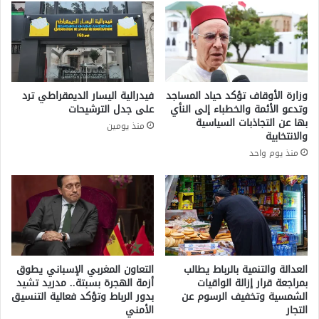
ة
ي
ا
ه
ل
ا
إ
ل
ن
أ
س
م
وزارة الأوقاف تؤكد حياد المساجد
فيدرالية اليسار الديمقراطي ترد
ا
ف
وتدعو الأئمة والخطباء إلى النأي
على جدل الترشيحات
ن
ي
بها عن التجاذبات السياسية
منذ يومين
ي
إ
والانتخابية
ة
س
منذ يوم واحد
ف
ب
ي
ا
غ
ن
ز
ي
ة
ا
و
ف
ا
العدالة والتنمية بالرباط يطالب
التعاون المغربي الإسباني يطوق
ءً
بمراجعة قرار إزالة الواقيات
أزمة الهجرة بسبتة.. مدريد تشيد
الشمسية وتخفيف الرسوم عن
بدور الرباط وتؤكد فعالية التنسيق
ل
التجار
الأمني
ب