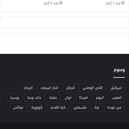
د
منذ 3 أيام
منذ 4 أيام
ا
ي
ا
ت
ه
ا
ل
أ
و
ل
وسوم
ى
اسرائيل
الأمن الوطني
الجزائر
الدار البيضاء
الرباط
المغرب
اليوم
امريكا
ايران
تمارة
خالد وجنا
روسيا
عين عودة
غزة
فلسطين
كرة القدم
كووورة
مراكش