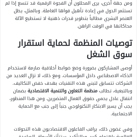
ومن جهة أخرى، يرى المحللون أن الفجوة الرقمية قد تتسع إذا لم
تستثمر الدول في إعادة تأهيل قواها العاملة. وبالمثل، يظل
العنصر البشري مطالباً بتطوير قدرات ذهنية لا تستطيع الآلة
محاكاتها في الوقت الراهن.
توصيات المنظمة لحماية استقرار
سوق الشغل
أوصى المشاركون بضرورة وضع ضوابط أخلاقية صارمة لاستخدام
الذكاء الاصطناعي داخل المؤسسات. ومع ذلك، لا تزال العديد من
الشركات تتسابق لتبني هذه التقنيات بهدف خفض التكاليف.
وبالتبعية، تطالب
منظمة التعاون والتنمية الاقتصادية
بضمان
انتقال عادل يحمي حقوق العمال المتضررين. ومن هذا المنظور،
يجب أن يسير الابتكار التكنولوجي جنباً إلى جنب مع الحماية
الاجتماعية.
وفي غضون ذلك، يراقب الفاعلون الاقتصاديون هذه التحولات
العالمية باهتمام كبير. وبالتأكيد، ستتأثر الأسواق الصاعدة