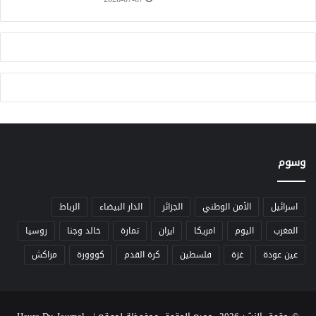
ش
ر
ا
ك
ة
م
غ
ر
ب
ي
وسوم
ة
–
أ
م
اسرائيل
الأمن الوطني
الجزائر
الدار البيضاء
الرباط
ر
المغرب
اليوم
امريكا
ايران
تمارة
خالد وجنا
روسيا
ي
ك
عين عودة
غزة
فلسطين
كرة القدم
كووورة
مراكش
ي
ة
ل
ت