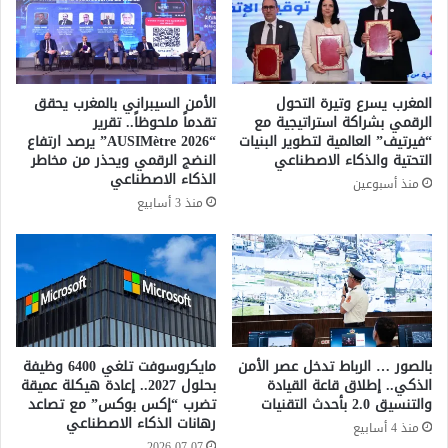
م
د
و
ا
ل
ل
ا
إ
ل
ف
المغرب يسرع وتيرة التحول
الأمن السيبراني بالمغرب يحقق
ح
ر
الرقمي بشراكة استراتيجية مع
تقدماً ملحوظاً.. تقرير
و
ي
“فيرتيف” العالمية لتطوير البنيات
“AUSIMètre 2026” يرصد ارتفاع
ت
ق
التحتية والذكاء الاصطناعي
النضج الرقمي ويحذر من مخاطر
"
ي
الذكاء الاصطناعي
منذ أسبوعين
ب
2
منذ 3 أسابيع
ا
0
ل
2
ح
6
ب
”
س
ب
أ
ك
ا
بالصور … الرباط تدخل عصر الأمن
مايكروسوفت تلغي 6400 وظيفة
الذكي.. إطلاق قاعة القيادة
بحلول 2027.. إعادة هيكلة عميقة
د
والتنسيق 2.0 بأحدث التقنيات
تضرب “إكس بوكس” مع تصاعد
ي
رهانات الذكاء الاصطناعي
ر
منذ 4 أسابيع
ب
2026-07-07