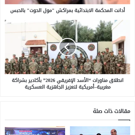
ح
أدانت المحكمة الابتدائية بمراكش "مول الحوت" بالحبس
ك
م
ة
ا
ا
ن
ل
ط
ا
ل
ب
ا
ت
ق
د
م
ا
ن
ئ
ا
انطلاق مناورات “الأسد الإفريقي 2026” بأكادير بشراكة
ي
و
ة
مغربية–أمريكية لتعزيز الجاهزية العسكرية
ر
ب
ا
م
ت
ر
“
مقالات ذات صلة
ا
ا
ك
ل
ش
أ
"
س