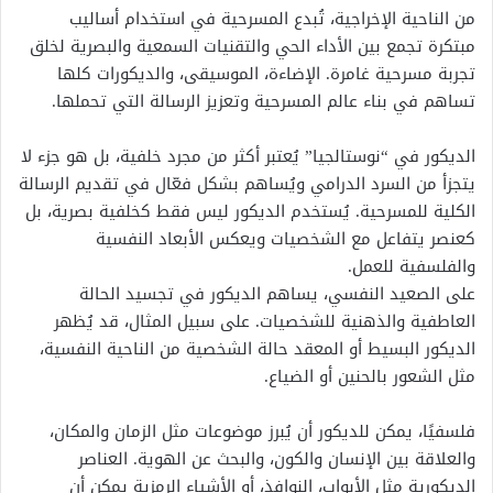
من الناحية الإخراجية، تُبدع المسرحية في استخدام أساليب
مبتكرة تجمع بين الأداء الحي والتقنيات السمعية والبصرية لخلق
تجربة مسرحية غامرة. الإضاءة، الموسيقى، والديكورات كلها
تساهم في بناء عالم المسرحية وتعزيز الرسالة التي تحملها.
الديكور في “نوستالجيا” يُعتبر أكثر من مجرد خلفية، بل هو جزء لا
يتجزأ من السرد الدرامي ويُساهم بشكل فعّال في تقديم الرسالة
الكلية للمسرحية. يُستخدم الديكور ليس فقط كخلفية بصرية، بل
كعنصر يتفاعل مع الشخصيات ويعكس الأبعاد النفسية
والفلسفية للعمل.
على الصعيد النفسي، يساهم الديكور في تجسيد الحالة
العاطفية والذهنية للشخصيات. على سبيل المثال، قد يُظهر
الديكور البسيط أو المعقد حالة الشخصية من الناحية النفسية،
مثل الشعور بالحنين أو الضياع.
فلسفيًا، يمكن للديكور أن يُبرز موضوعات مثل الزمان والمكان،
والعلاقة بين الإنسان والكون، والبحث عن الهوية. العناصر
الديكورية مثل الأبواب، النوافذ، أو الأشياء الرمزية يمكن أن