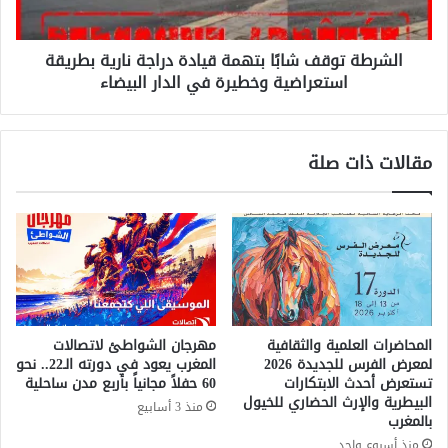
ط
و
ا
ق
ش
الشرطة توقف شابًا بتهمة قيادة دراجة نارية بطريقة
ف
:
استعراضية وخطيرة في الدار البيضاء
ش
خ
ا
ط
بً
و
ا
مقالات ذات صلة
ة
ب
ن
ت
ح
ه
و
م
ت
ة
ن
ق
م
ي
ي
ا
ة
د
المحاضرات العلمية والثقافية
مهرجان الشواطئ لاتصالات
م
ة
لمعرض الفرس للجديدة 2026
المغرب يعود في دورته الـ22.. نحو
س
د
تستعرض أحدث الابتكارات
60 حفلاً مجانياً بأربع مدن ساحلية
ت
ر
البيطرية والإرث الحضاري للخيول
منذ 3 أسابيع
د
ا
بالمغرب
ا
ج
منذ أسبوع واحد