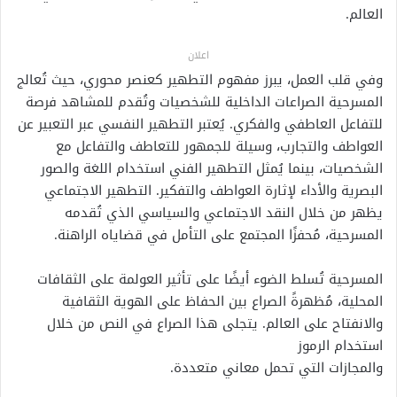
العالم.
اعلان
وفي قلب العمل، يبرز مفهوم التطهير كعنصر محوري، حيث تُعالج
المسرحية الصراعات الداخلية للشخصيات وتُقدم للمشاهد فرصة
للتفاعل العاطفي والفكري. يُعتبر التطهير النفسي عبر التعبير عن
العواطف والتجارب، وسيلة للجمهور للتعاطف والتفاعل مع
الشخصيات، بينما يُمثل التطهير الفني استخدام اللغة والصور
البصرية والأداء لإثارة العواطف والتفكير. التطهير الاجتماعي
يظهر من خلال النقد الاجتماعي والسياسي الذي تُقدمه
المسرحية، مُحفزًا المجتمع على التأمل في قضاياه الراهنة.
المسرحية تُسلط الضوء أيضًا على تأثير العولمة على الثقافات
المحلية، مُظهرةً الصراع بين الحفاظ على الهوية الثقافية
والانفتاح على العالم. يتجلى هذا الصراع في النص من خلال
استخدام الرموز
والمجازات التي تحمل معاني متعددة.