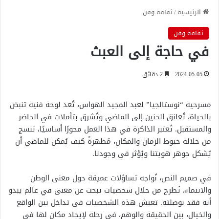
الرئيسية
/
ثقافة وفن
ثقافة وفن
في حاجة إلى العبث
2024-05-05
2 دقائق
مسرحية “نوستالجيا” لعبد المجيد الهواس، تُعد لوحة فنية تنبض
بالحياة، تُعانق الحنين إلى الماضي وتُشرق بتأملات في الحاضر
والمستقبل. تُعتبر الذاكرة في هذا العمل محورًا أساسيًا، تنسج
من خلاله خيوط الزمان والمكان، مُظهرةً كيف يُمكن للماضي أن
يُشكل جوهر هويتنا ويُؤثر في وجودنا.
في صميم النص، نُواجه تساؤلات عميقة حول معنى الوطن
والانتماء، تُطرح من خلال شخصيات تبحث عن معنى في عالم يبدو
أنه فقد بوصلته. تعيش هذه الشخصيات في تداخل بين الواقع
والخيال، بين الحقيقة والوهم، في رحلة لإيجاد مكان لها في