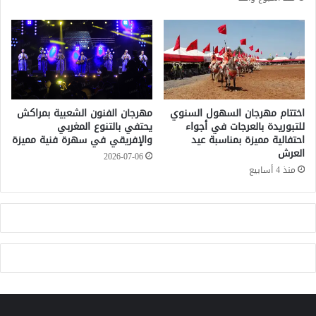
م
ة
ة
ن
ا
ر
ي
ة
ب
ط
اختتام مهرجان السهول السنوي
مهرجان الفنون الشعبية بمراكش
للتبوريدة بالعرجات في أجواء
يحتفي بالتنوع المغربي
ر
احتفالية مميزة بمناسبة عيد
والإفريقي في سهرة فنية مميزة
ي
العرش
ق
2026-07-06
ة
منذ 4 أسابيع
ا
س
ت
ع
ر
ا
ض
ي
ة