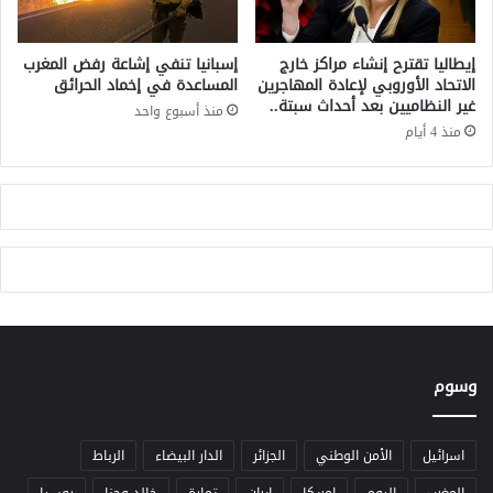
د
ل
س
ا
ف
ع
إيطاليا تقترح إنشاء مراكز خارج
إسبانيا تنفي إشاعة رفض المغرب
ي
ت
الاتحاد الأوروبي لإعادة المهاجرين
المساعدة في إخماد الحرائق
خ
غير النظاميين بعد أحداث سبتة..
د
منذ أسبوع واحد
ل
ا
منذ 4 أيام
ا
ء
ف
ا
م
ت
ر
ع
و
ل
ر
ى
ي
غ
ز
ة
وسوم
اسرائيل
الأمن الوطني
الجزائر
الدار البيضاء
الرباط