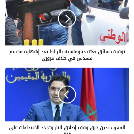
و
ق
ي
ف
س
ا
ئ
ق
توقيف سائق بعثة دبلوماسية بالرباط بعد إشهاره مجسم
ب
مسدس في خلاف مروري
ع
ث
ة
ا
د
ل
ب
م
ل
غ
و
ر
م
ب
ا
ي
س
د
ي
ي
ة
المغرب يدين خرق وقف إطلاق النار وتجدد الاعتداءات على
ن
ب
خ