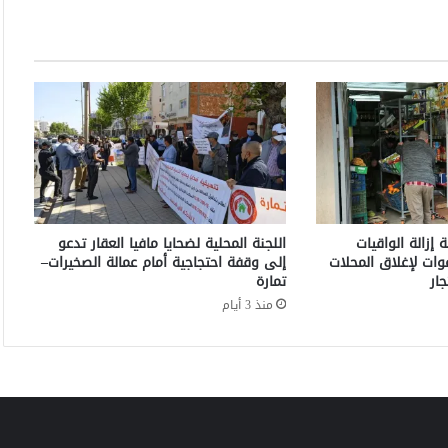
ة
ن
ا
ج
ح
ة
ل
م
ك
ا
ف
إزالة الواقيات
اللجنة المحلية لضحايا مافيا العقار تدعو
ح
وات لإغلاق المحلات
إلى وقفة احتجاجية أمام عمالة الصخيرات–
ة
ار
تمارة
ا
منذ 3 أيام
ل
م
خ
د
ر
ا
ت