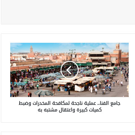
ج
ا
م
ع
ا
ل
ف
ن
ا
جامع الفنا.. عملية ناجحة لمكافحة المخدرات وضبط
.
كميات كبيرة واعتقال مشتبه به
.
ع
م
ل
ي