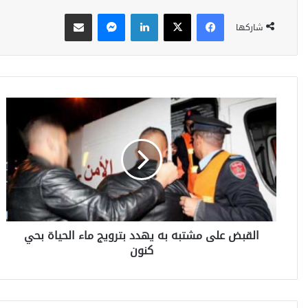
فيسبوك
‫X
لينكدإن
ماسنجر
مشاركة عبر البريد
شاركها
ا
ل
ق
ب
ض
ع
ل
ى
م
القبض على مشتبه به يهدد بترويج ماء الحياة بحي
ش
كنون
ت
ب
ه
ب
ه