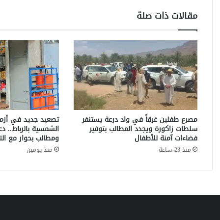
ي
مقالات ذات صلة
ه
د
د
ب
ت
ر
و
ي
ج
م
مصرع طفلين غرقاً في واد درعة يستنفر
تصعيد جديد في أزمة 
ا
سلطات زاكورة ويجدد المطالب بتوفير
الشمسية بالرباط.. دع
ء
فضاءات آمنة للأطفال
ومطالب بحوار مع التج
ا
منذ 23 ساعة
منذ يومين
ل
ح
ي
ا
ة
ب
ح