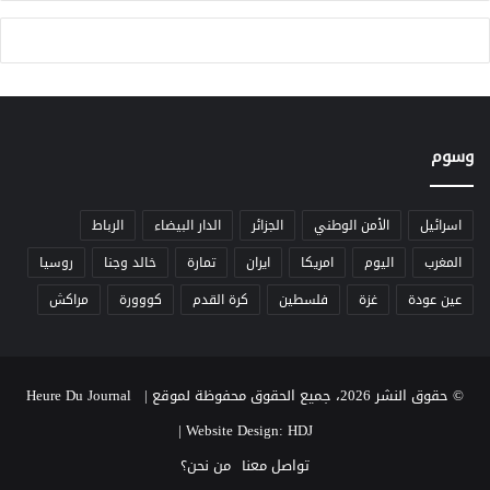
ع
ل
ي
ة
ن
إ
و
ف
ا
ر
ل
ي
ب
وسوم
ق
ر
ي
ل
ة
م
اسرائيل
الأمن الوطني
الجزائر
الدار البيضاء
الرباط
ا
المغرب
اليوم
امريكا
ايران
تمارة
خالد وجنا
روسيا
ن
ب
عين عودة
غزة
فلسطين
كرة القدم
كووورة
مراكش
ا
ل
م
غ
© حقوق النشر 2026، جميع الحقوق محفوظة لموقع Heure Du Journal |
ر
ب
|
Website Design: HDJ
تواصل معنا
من نحن؟