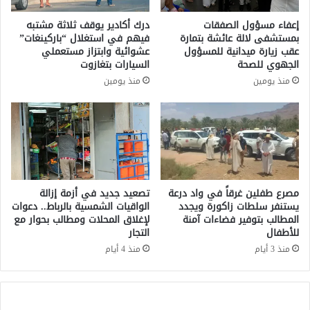
ي
ا
ث
ل
إعفاء مسؤول الصفقات
درك أكادير يوقف ثلاثة مشتبه
ي
ذ
بمستشفى لالة عائشة بتمارة
فيهم في استغلال “باركينغات”
ر
ك
عقب زيارة ميدانية للمسؤول
عشوائية وابتزاز مستعملي
ج
ا
الجهوي للصحة
السيارات بتغازوت
د
ء
منذ يومين
منذ يومين
ل
ا
اً
ل
و
ا
ا
ص
س
ط
ع
ن
اً
ا
ب
ع
مصرع طفلين غرقاً في واد درعة
تصعيد جديد في أزمة إزالة
ي
ي
يستنفر سلطات زاكورة ويجدد
الواقيات الشمسية بالرباط.. دعوات
ن
المطالب بتوفير فضاءات آمنة
لإغلاق المحلات ومطالب بحوار مع
و
للأطفال
التجار
ا
ت
ل
ط
منذ 3 أيام
منذ 4 أيام
م
ل
ز
ق
ا
ج
ر
و