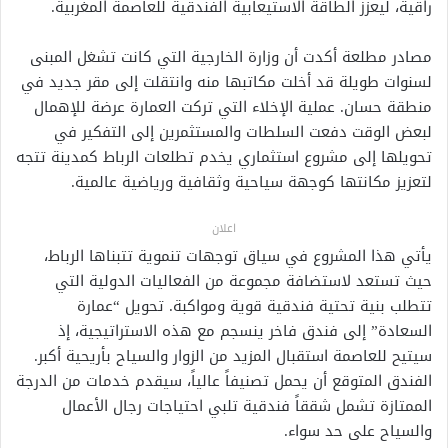
راقية، ليعزز الطاقة الاستيعابية الفندقية للعاصمة المغربية.
مصادر مطلعة أكدت أن وزارة الخارجية التي كانت تشغل المبنى
لسنوات طويلة قد أخلت مكاتبها منه وانتقلت إلى مقر جديد في
منطقة حسان. عملية الإخلاء التي تركت العمارة عرضة للإهمال
لبعض الوقت دفعت السلطات والمستثمرين إلى التفكير في
تحويلها إلى مشروع استثماري يخدم تطلعات الرباط كمدينة تتجه
لتعزيز مكانتها كوجهة سياحية وثقافية ورياضية عالمية.
اعلان
يأتي هذا المشروع في سياق توجهات تنموية تتبناها الرباط،
حيث تستعد لاستضافة مجموعة من الفعاليات الدولية التي
تتطلب بنية تحتية فندقية قوية ومواكبة. تحويل “عمارة
السعادة” إلى فندق فاخر ينسجم مع هذه الاستراتيجية، إذ
سيتيح للعاصمة استقبال المزيد من الزوار والسياح بأريحية أكبر.
الفندق المتوقع أن يحمل تصنيفاً عالياً، سيقدم خدمات من الدرجة
الممتازة تشمل شققاً فندقية تلبي احتياجات رجال الأعمال
والسياح على حد سواء.