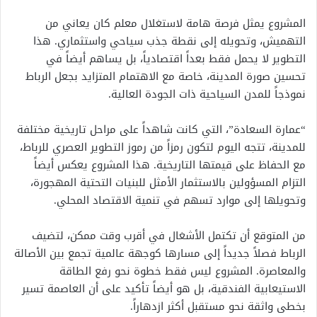
المشروع يمثل فرصة هامة لاستغلال معلم كان يعاني من
التهميش، وتحويله إلى نقطة جذب سياحي واستثماري. هذا
التطوير لا يحمل فقط بعداً اقتصادياً، بل يساهم أيضاً في
تحسين صورة المدينة، خاصة مع الاهتمام المتزايد بجعل الرباط
نموذجاً للمدن السياحية ذات الجودة العالية.
“عمارة السعادة”، التي كانت شاهداً على مراحل تاريخية مختلفة
للمدينة، تتجه اليوم لتكون رمزاً من رموز التطوير العصري للرباط،
مع الحفاظ على قيمتها التاريخية. هذا المشروع يعكس أيضاً
التزام المسؤولين بالاستثمار الأمثل للبنيات التحتية المهجورة،
وتحويلها إلى موارد تسهم في تنمية الاقتصاد المحلي.
من المتوقع أن تكتمل الأشغال في أقرب وقت ممكن، لتضيف
الرباط فصلاً جديداً إلى مسارها كوجهة عالمية تجمع بين الأصالة
والمعاصرة. المشروع ليس فقط خطوة نحو رفع الطاقة
الاستيعابية الفندقية، بل هو أيضاً تأكيد على أن العاصمة تسير
بخطى واثقة نحو مستقبل أكثر ازدهاراً.