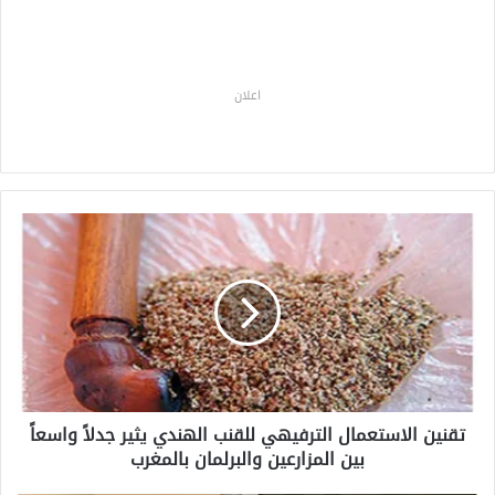
اعلان
ت
ق
ن
ي
ن
ا
ل
ا
س
تقنين الاستعمال الترفيهي للقنب الهندي يثير جدلاً واسعاً
ت
بين المزارعين والبرلمان بالمغرب
ع
م