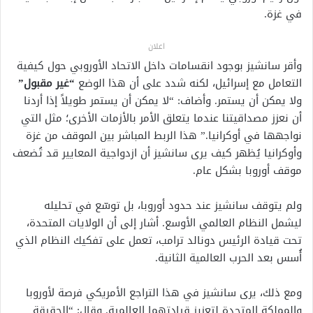
في غزة.
اعلان
وأقر سانشيز بوجود انقسامات داخل الاتحاد الأوروبي حول كيفية
التعامل مع إسرائيل، لكنه شدد على أن هذا الوضع
“غير مقبول”
ولا يمكن أن يستمر. وأضاف: “لا يمكن أن يستمر طويلاً إذا أردنا
أن نعزز مصداقيتنا عندما يتعلق الأمر بالأزمات الأخرى؛ مثل التي
نواجهها في أوكرانيا.” هذا الربط المباشر بين الموقف من غزة
وأوكرانيا يُظهر كيف يرى سانشيز أن ازدواجية المعايير قد تُضعف
موقف أوروبا بشكل عام.
ولم يتوقف سانشيز عند حدود أوروبا، بل توسّع في تحليله
ليشمل النظام العالمي الأوسع. أشار إلى أن الولايات المتحدة،
تحت قيادة الرئيس دونالد ترامب، تعمل على تفكيك النظام الذي
أُسس بعد الحرب العالمية الثانية.
ومع ذلك، يرى سانشيز في هذا التراجع الأمريكي فرصة لأوروبا
والمملكة المتحدة لتعزيز قيادتهما العالمية. وقال: “الحقيقة