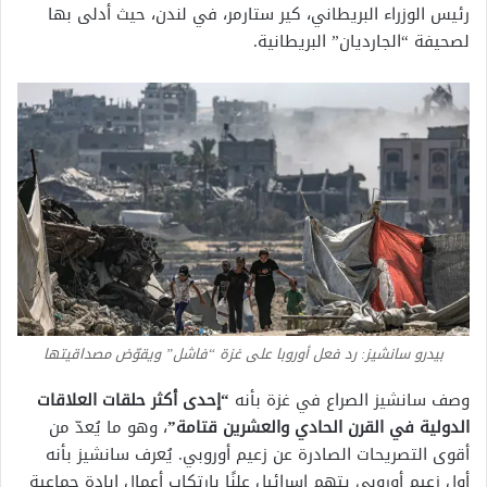
رئيس الوزراء البريطاني، كير ستارمر، في لندن، حيث أدلى بها
لصحيفة “الجارديان” البريطانية.
بيدرو سانشيز: رد فعل أوروبا على غزة “فاشل” ويقوّض مصداقيتها
وصف سانشيز الصراع في غزة بأنه
“إحدى أكثر حلقات العلاقات
الدولية في القرن الحادي والعشرين قتامة”
، وهو ما يُعدّ من
أقوى التصريحات الصادرة عن زعيم أوروبي. يُعرف سانشيز بأنه
أول زعيم أوروبي يتهم إسرائيل علنًا بارتكاب أعمال إبادة جماعية