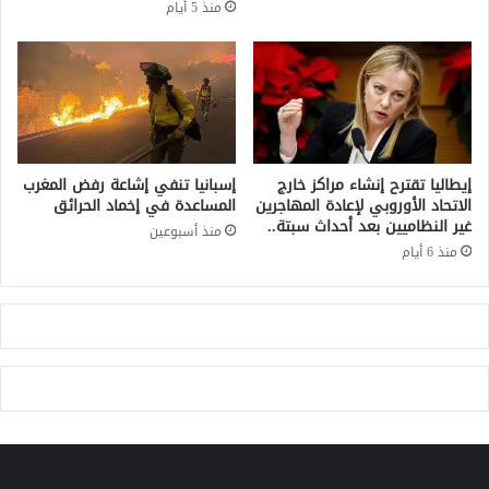
منذ 5 أيام
ا
ا
ل
ل
ه
م
ل
غ
ع
ر
ب
ب
ي
ع
ن
ل
إيطاليا تقترح إنشاء مراكز خارج
إسبانيا تنفي إشاعة رفض المغرب
ا
ى
الاتحاد الأوروبي لإعادة المهاجرين
المساعدة في إخماد الحرائق
ل
غير النظاميين بعد أحداث سبتة..
خ
منذ أسبوعين
س
ر
منذ 6 أيام
ا
ي
ك
ط
ن
ة
ة
ك
ب
ا
ر
ا
ل
م