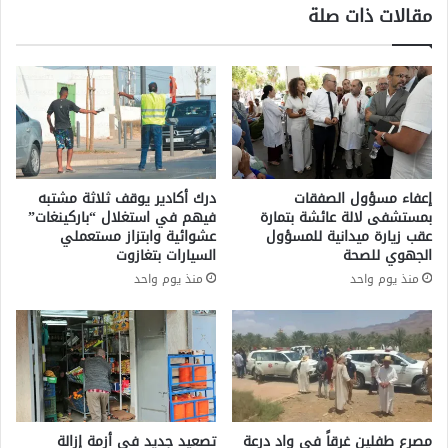
مقالات ذات صلة
ا
ن
ن
ي
ي
ا
ا
م
ي
ع
ع
ا
ط
ق
ل
ت
خ
ر
إعفاء مسؤول الصفقات
درك أكادير يوقف ثلاثة مشتبه
د
ا
بمستشفى لالة عائشة بتمارة
فيهم في استغلال “باركينغات”
م
ب
عقب زيارة ميدانية للمسؤول
عشوائية وابتزاز مستعملي
ا
ا
الجهوي للصحة
السيارات بتغازوت
ت
ل
منذ يوم واحد
منذ يوم واحد
ا
ص
ل
ي
ط
ف
و
و
ا
ت
ر
ق
ئ
ر
ب
ي
مصرع طفلين غرقاً في واد درعة
تصعيد جديد في أزمة إزالة