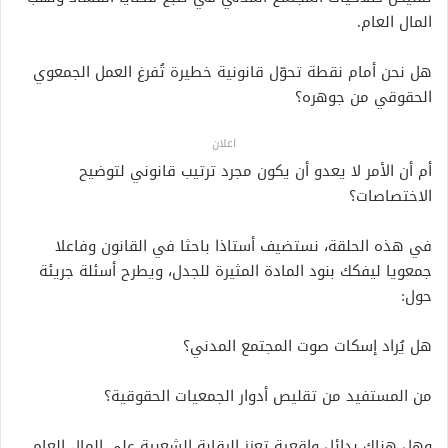
المال العام.
هل نحن أمام نقطة تحوّل قانونية خطيرة تُفرغ العمل الجمعوي
الحقوقي من جوهره؟
اعلان
أم أن الأمر لا يعدو أن يكون مجرد ترتيب قانوني لتوضيح
الاختصاصات؟
في هذه الحلقة، نستضيف أستاذا باحثا في القانون وفاعلا
جمعويا ليفكك بنود المادة المثيرة للجدل، ويطرح أسئلة جريئة
حول:
هل يُراد إسكات صوت المجتمع المدني؟
من المستفيد من تقليص أدوار الجمعيات الحقوقية؟
وهل هناك بدائل واقعية تعزز الرقابة الشعبية على المال العام