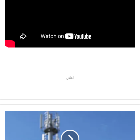
اعلان
ا
ن
ق
ط