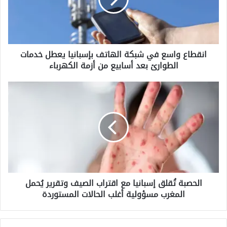
ا
ع
و
ا
س
انقطاع واسع في شبكة الهاتف بإسبانيا يعطل خدمات
ع
الطوارئ بعد أسابيع من أزمة الكهرباء
ف
ي
ش
ا
ب
ل
ك
ح
ة
ص
ا
ب
ل
ة
ه
تُ
ا
ق
ت
ل
ف
الحصبة تُقلق إسبانيا مع اقتراب الصيف وتقرير يُحمل
ق
ب
المغرب مسؤولية أغلب الحالات المستوردة
إ
إ
س
س
ب
ب
ا