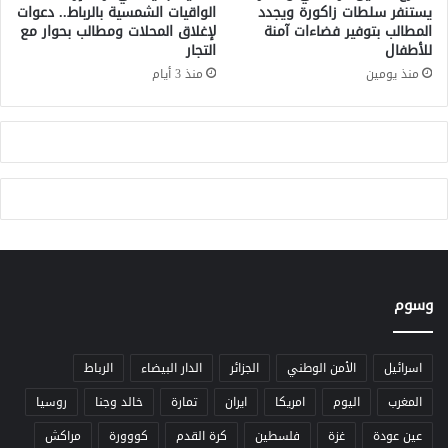
ع
ر
يستنفر سلطات زاكورة ويجدد
الواقيات الشمسية بالرباط.. دعوات
د
المطالب بتوفير فضاءات آمنة
لإغلاق المحلات ومطالب بحوار مع
يُ
للأطفال
التجار
أ
ح
س
م
منذ يومين
منذ 3 أيام
ا
ل
ب
ا
ي
ل
ع
م
م
غ
ن
ر
أ
ب
ز
م
م
س
ة
ؤ
ا
وسوم
و
ل
ل
ك
ي
ه
ة
اسرائيل
الأمن الوطني
الجزائر
الدار البيضاء
الرباط
ر
أ
المغرب
اليوم
امريكا
ايران
تمارة
خالد وجنا
روسيا
ب
غ
ا
ل
عين عودة
غزة
فلسطين
كرة القدم
كووورة
مراكش