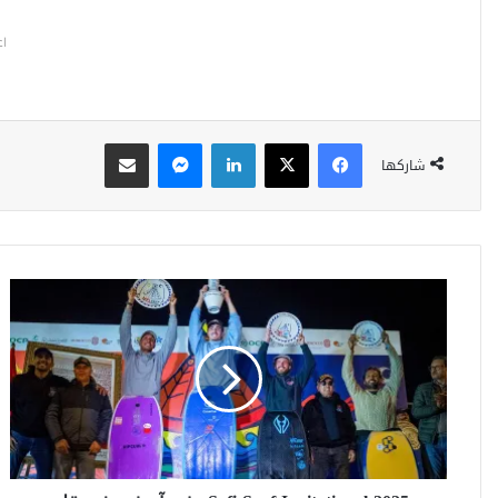
اع
فيسبوك
‫X
لينكدإن
ماسنجر
مشاركة عبر البريد
شاركها
S
a
f
i
S
u
r
f
I