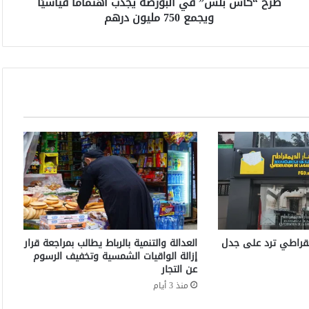
طرح “كاش بلس” في البورصة يجذب اهتمامًا قياسيًا
س
ويجمع 750 مليون درهم
”
ف
ي
ا
ل
ب
و
ر
ص
ة
ي
ج
ذ
ب
ا
ه
يمقراطي ترد على جدل
العدالة والتنمية بالرباط يطالب بمراجعة قرار
ت
إزالة الواقيات الشمسية وتخفيف الرسوم
م
عن التجار
ا
منذ 3 أيام
مً
ا