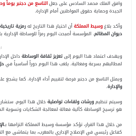
وافق الملك محمد السادس على جعل
التاسع من دجنبر يوماً وط
الجيدة وحماية حقوق المواطنين أمام الإدارة.
وأكد بلاغ
وسيط المملكة
أن اختيار هذا التاريخ له
رمزية تاريخية 
ديوان المظالم
. المؤسسة أصبحت اليوم رمزاً للوساطة الإدارية با
اع
ويهدف اعتماد هذا اليوم إلى
تعزيز ثقافة الوساطة
داخل الإدا
لمطالبهم بسرعة وفعالية. يلعب هذا اليوم دوراً أساسياً في
حل 
ويمثل التاسع من دجنبر فرصة لتقييم أداء الإدارة. كما يشجع
والإدارة
.
وسيتم تنظيم
ورشات ولقاءات تواصلية
خلال هذا اليوم. ستشارك
هو ترسيخ الوساطة كآلية فعالة لمعالجة الشكايات وتسوية الخ
من خلال هذا القرار، تؤكد مؤسسة وسيط المملكة التزامها بـ
ال
كفاعل رئيسي في الإصلاح الإداري بالمغرب، بما يتماشى مع الت