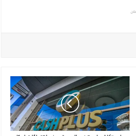
لان
ط
ر
ح
“
ك
ا
ش
ب
ل