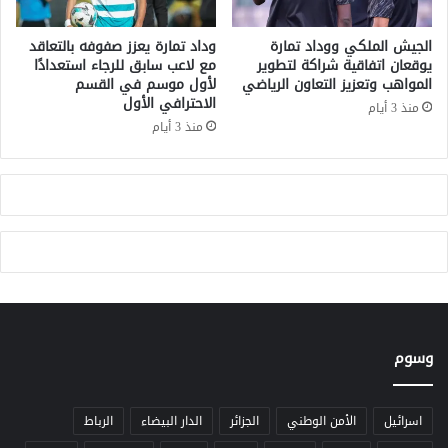
ا
ة
ل
ا
الجيش الملكي ووداد تمارة
وداد تمارة يعزز صفوفه بالتعاقد
م
ل
يوقعان اتفاقية شراكة لتطوير
مع لاعب سابق للرجاء استعدادًا
غ
م
المواهب وتعزيز التعاون الرياضي
لأول موسم في القسم
ر
الاحترافي الأول
ت
منذ 3 أيام
ب
ع
منذ 3 أيام
ل
ق
ة
ب
ا
ل
ق
ن
ب
ا
ل
وسوم
ه
ن
د
اسرائيل
الأمن الوطني
الجزائر
الدار البيضاء
الرباط
ي