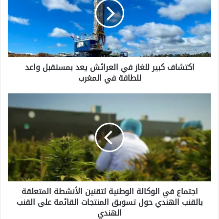
ش
ا
ف
ك
ب
ي
اكتشاف كبير للغاز في العرائش يعد بمستقبل واعد
ر
للطاقة في المغرب
ل
ل
غ
ا
ا
ج
ز
ت
ف
م
ي
ا
ا
ع
ل
ف
ع
ي
ر
ا
ا
اجتماع في الوكالة الوطنية لتقنين الأنشطة المتعلقة
ل
ئ
بالقنب الهندي حول تسويق المنتجات القائمة على القنب
و
ش
ك
الهندي