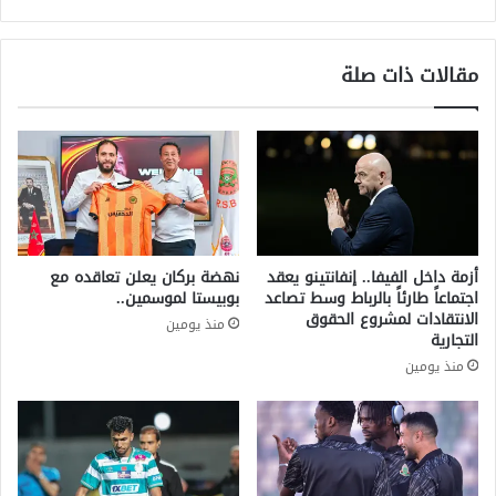
ي
ا
ع
ل
د
ة
مقالات ذات صلة
ب
ا
م
ل
س
و
ت
ط
ق
ن
ب
ي
ل
ة
و
ل
ا
ت
أزمة داخل الفيفا.. إنفانتينو يعقد
نهضة بركان يعلن تعاقده مع
ع
ق
اجتماعاً طارئاً بالرباط وسط تصاعد
بوبيستا لموسمين..
د
ن
الانتقادات لمشروع الحقوق
منذ يومين
ل
ي
التجارية
ل
ن
منذ يومين
ط
ا
ا
ل
ق
أ
ة
ن
ف
ش
ي
ط