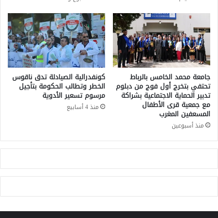
ا
ت
د
ش
ر
ي
ة
د
ا
ب
ل
ا
و
ل
ط
ت
جامعة محمد الخامس بالرباط
كونفدرالية الصيادلة تدق ناقوس
ن
ع
تحتفي بتخرج أول فوج من دبلوم
الخطر وتطالب الحكومة بتأجيل
ي
ا
تدبير الحماية الاجتماعية بشراكة
مرسوم تسعير الأدوية
ة
مع جمعية قرى الأطفال
و
منذ 4 أسابيع
المسعفين المغرب
ل
ن
ل
ا
منذ أسبوعين
ت
ل
ن
أ
م
م
ي
ن
ة
ي
ا
ب
ل
ي
ب
ن
ش
ا