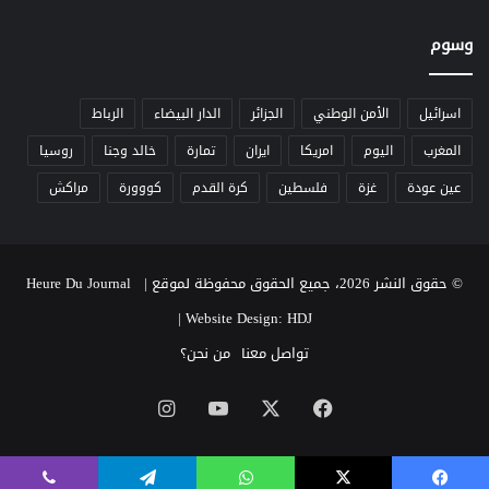
ر
ل
ي
وسوم
م
ة
غ
ر
ب
اسرائيل
الأمن الوطني
الجزائر
الدار البيضاء
الرباط
و
المغرب
اليوم
امريكا
ايران
تمارة
خالد وجنا
روسيا
ا
ل
عين عودة
غزة
فلسطين
كرة القدم
كووورة
مراكش
س
و
ي
د
© حقوق النشر 2026، جميع الحقوق محفوظة لموقع Heure Du Journal |
خ
|
Website Design: HDJ
ل
ا
تواصل معنا
من نحن؟
ل
ا
‫X
فيسبوك
‫YouTube
انستقرام
ح
ت
ف
ا