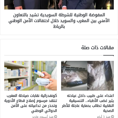
ا
ا
ن
ل
ت
المفوضة الوطنية للشرطة السويدية تشيد بالتعاون
و
خ
الأمني بين المغرب والسويد خلال احتفالات الأمن الوطني
ط
ل
ن
بالرباط
د
ي
ا
ة
ل
ل
مقالات ذات صلة
ذ
ل
ك
ش
ر
ر
ى
ط
ا
ة
ل
ا
ـ
ل
2
س
1
و
اعتداء على طبيب داخل عيادته
كونفدرالية نقابات صيادلة المغرب
ل
ي
يثير غضب الأطباء.. التنسيقية
تنتقد مرسوم إصلاح قطاع الأدوية
ل
د
النقابية تطالب بحماية عاجلة للأطر
وتحذر من تداعياته على الأمن
م
ي
الصحية
الدوائي الوطني
ب
ة
منذ 3 أيام
منذ أسبوع واحد