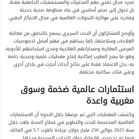
مجرد مجال تقني يهم المختبرات والمستشفيات الجامعية فقط،
بل تحول إلى عنصر أساسي في بناء منظومة صحية حديثة
وقادرة على مواكبة التحولات العالمية في مجال الابتكار الطبي.
وأوضح المشاركون أن البحث السريري يسمح بالتحقق من فعالية
العلاجات وسلامتها، كما يساهم في فهم أفضل لخصوصيات
المرضى المغاربة ومساراتهم العلاجية ومدى استجابتهم للأدوية،
وهو ما يمنح المغرب إمكانية إنتاج معطيات علمية وصحية خاصة
به، بدل الاعتماد فقط على نتائج أبحاث أنجزت في بلدان أخرى
وعلى فئات سكانية مختلفة.
استثمارات عالمية ضخمة وسوق
مغربية واعدة
وكشفت المعطيات التي تم عرضها خلال الندوة أن الاستثمارات
العالمية المخصصة للبحث والتطوير في قطاع الصحة بلغت خلال
سنة 2025 حوالي 250 مليار دولار، بزيادة ناهزت 5.7 في المائة،
فيما تم تخصيص 66 مليار دولار للتجارب السريرية وحدها.