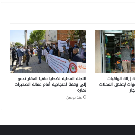
ا
ل
ح
ض
ر
ي
ة
غ
ي
ر
ا
ل
إزالة الواقيات
اللجنة المحلية لضحايا مافيا العقار تدعو
م
وات لإغلاق المحلات
إلى وقفة احتجاجية أمام عمالة الصخيرات–
ب
ار
تمارة
ن
منذ يومين
ي
ة
ي
د
خ
ل