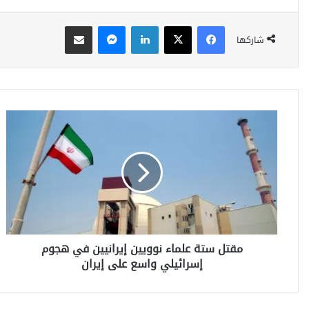
فيسبوك
‫X
لينكدإن
ماسنجر
مشاركة عبر البريد
شاركها
م
ق
ت
ل
س
ت
ة
ع
ل
مقتل ستة علماء نوويين إيرانيين في هجوم
م
إسرائيلي واسع على إيران
ا
ء
ن
و