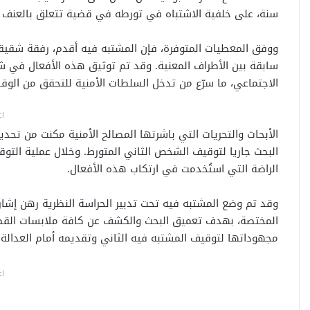
سنة، على خلفية الاشتباه في تورطه في قضية تتعلق بالعنف وإ
ووفق المعطيات المتوفرة، فإن المشتبه فيه أقدم، رفقة شقيقه
سابقة بين الأطراف المعنية. وقد تم توثيق هذه الأفعال في 
الاجتماعي، ما سرّع من تدخل السلطات الأمنية للتحقق من الوقا
اع
الأبحاث والتحريات التي باشرتها المصالح الأمنية مكنت من تح
البحث جاريا لتوقيف الشخص الثاني المتورط. وخلال عملية التو
الراضة التي استُخدمت في ارتكاب هذه الأفعال.
وقد تم وضع المشتبه فيه تحت تدبير الحراسة النظرية رهن إشار
المختصة، بهدف تعميق البحث والكشف عن كافة ملابسات القضية
مجهوداتها لتوقيف المشتبه فيه الثاني وتقديمه أمام العدالة.
اع