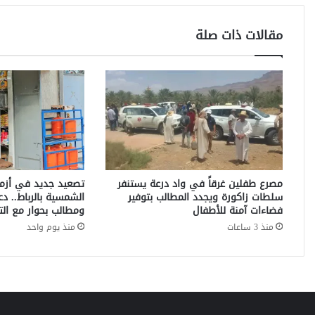
و
ي
مقالات ذات صلة
ي
ن
إ
ي
ر
ا
ن
ي
ي
ن
مصرع طفلين غرقاً في واد درعة يستنفر
تصعيد جديد في أزمة 
ف
سلطات زاكورة ويجدد المطالب بتوفير
الشمسية بالرباط.. دع
ي
فضاءات آمنة للأطفال
ومطالب بحوار مع التج
ه
منذ 3 ساعات
منذ يوم واحد
ج
و
م
إ
س
ر