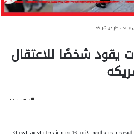
 والبحث جارٍ عن شريكه
ت يقود شخصًا للاعتقال
ريكه
دقيقة واحدة
أحالت مصالح الشرطة بولاية أمن فاس على أنظار النيابة العامة المختصة، صباح اليوم الاثنين 16 يونيو، شخصا يبلغ من العمر 34