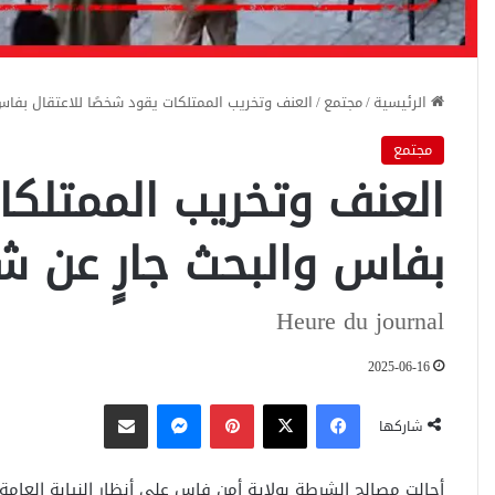
الرئيسية
/
مجتمع
/
العنف وتخريب الممتلكات يقود شخصًا للاعتقال بفاس
مجتمع
العنف وتخريب الممتلكا
بفاس والبحث جارٍ عن ش
Heure du journal
2025-06-16
فيسبوك
‫X
بينتيريست
ماسنجر
مشاركة عبر البريد
شاركها