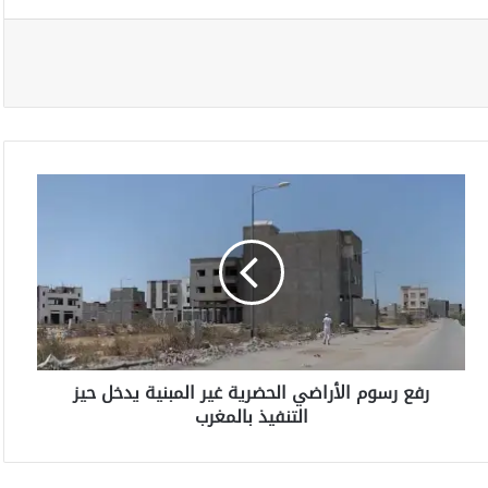
ر
ف
ع
ر
س
و
م
ا
ل
رفع رسوم الأراضي الحضرية غير المبنية يدخل حيز
أ
التنفيذ بالمغرب
ر
ا
ض
ي