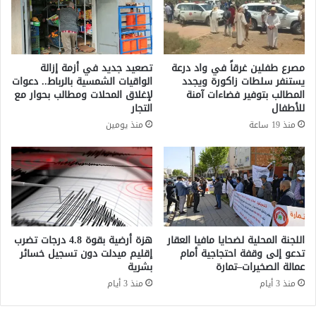
ا
م
ت
ح
م
ا
ن
د
مصرع طفلين غرقاً في واد درعة
تصعيد جديد في أزمة إزالة
م
ث
يستنفر سلطات زاكورة ويجدد
الواقيات الشمسية بالرباط.. دعوات
خ
ا
المطالب بتوفير فضاءات آمنة
لإغلاق المحلات ومطالب بحوار مع
د
ت
للأطفال
التجار
ر
م
منذ 19 ساعة
منذ يومين
ا
ع
ل
ن
ب
ظ
و
ي
ف
ر
ا
ي
و
ه
ا
ا
اللجنة المحلية لضحايا مافيا العقار
هزة أرضية بقوة 4.8 درجات تضرب
ل
ل
تدعو إلى وقفة احتجاجية أمام
إقليم ميدلت دون تسجيل خسائر
ك
عمالة الصخيرات–تمارة
بشرية
إ
و
ث
منذ 3 أيام
منذ 3 أيام
ك
ي
ا
و