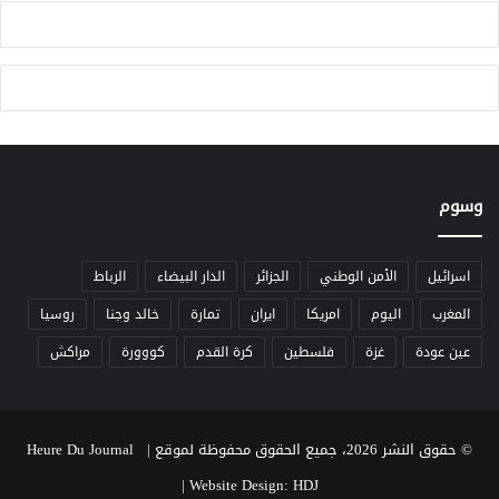
ي
ب
ي
ي
ن
و
ا
ل
م
ا
ل
ا
وسوم
و
ي
اسرائيل
الأمن الوطني
الجزائر
الدار البيضاء
الرباط
المغرب
اليوم
امريكا
ايران
تمارة
خالد وجنا
روسيا
عين عودة
غزة
فلسطين
كرة القدم
كووورة
مراكش
© حقوق النشر 2026، جميع الحقوق محفوظة لموقع Heure Du Journal |
|
Website Design: HDJ