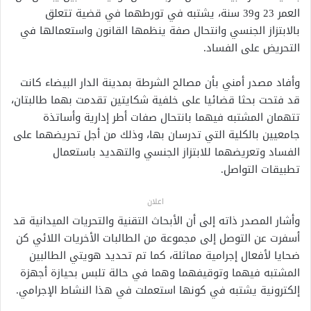
العمر 23 و39 سنة، يشتبه في تورطهما في قضية تتعلق
بالابتزاز الجنسي وانتحال صفة ينظمها القانون واستعمالها في
التحريض على الفساد.
وأفاد مصدر أمني بأن مصالح الشرطة بمدينة الدار البيضاء كانت
قد فتحت بحثا قضائيا على خلفية شكايتين تقدمت بهما طالبتان،
تتهمان المشتبه فيهما بانتحال صفات أطر إدارية وأساتذة
جامعيين بالكلية التي تدرسان بها، وذلك من أجل تحريضهما على
الفساد وتعريضهما للابتزاز الجنسي والتهديد باستعمال
تطبيقات التواصل.
اعلان
وأشار المصدر ذاته إلى أن الأبحاث التقنية والتحريات الميدانية قد
أسفرت عن التوصل إلى مجموعة من الطالبات الأخريات اللائي كن
ضحايا لأفعال إجرامية مماثلة، كما تم تحديد هويتي الطالبين
المشتبه فيهما وتوقيفهما وهما في حالة تلبس بحيازة أجهزة
إلكترونية يشتبه في كونها استعملت في هذا النشاط الإجرامي.