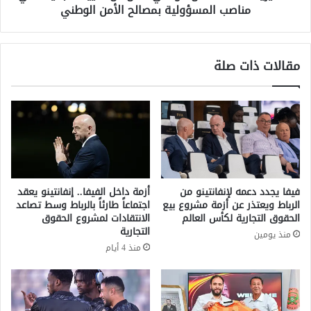
د
مناصب المسؤولية بمصالح الأمن الوطني
ع
د
ا
م
م
ن
ة
مقالات ذات صلة
م
ل
ن
ل
ا
أ
ط
م
ق
ن
ا
ا
ل
ل
م
و
م
ط
فيفا يجدد دعمه لإنفانتينو من
أزمة داخل الفيفا.. إنفانتينو يعقد
ل
ن
الرباط ويعتذر عن أزمة مشروع بيع
اجتماعاً طارئاً بالرباط وسط تصاعد
ك
ي
الحقوق التجارية لكأس العالم
الانتقادات لمشروع الحقوق
ة
ت
التجارية
منذ يومين
م
ع
منذ 4 أيام
ن
ل
ا
ن
ل
ع
ي
ن