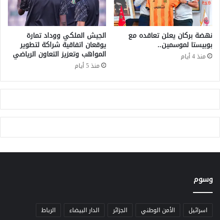
و
ت
م
ع
ا
ي
ل
ي
نهضة بركان يعلن تعاقده مع
الجيش الملكي ووداد تمارة
إ
ن
بوبيستا لموسمين..
يوقعان اتفاقية شراكة لتطوير
ث
المواهب وتعزيز التعاون الرياضي
ا
منذ 4 أيام
ن
ت
منذ 5 أيام
ي
ج
ن
د
إ
ي
ل
د
ى
ة
ا
ف
ل
ي
ج
م
م
ن
ع
ا
ة
ص
وسوم
ا
ب
ل
ا
م
ل
اسرائيل
الأمن الوطني
الجزائر
الدار البيضاء
الرباط
ق
م