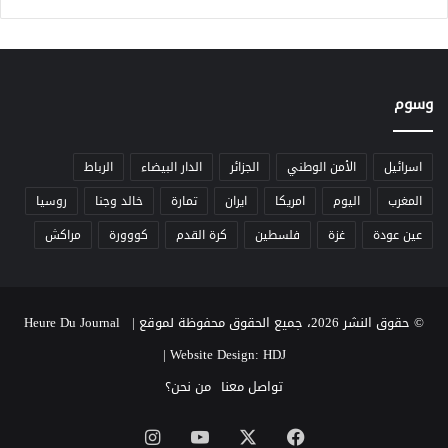
وسوم
اسرائيل
الأمن الوطني
الجزائر
الدار البيضاء
الرباط
المغرب
اليوم
امريكا
ايران
تمارة
خالد وجنا
روسيا
عين عودة
غزة
فلسطين
كرة القدم
كووورة
مراكش
© حقوق النشر 2026، جميع الحقوق محفوظة لموقع Heure Du Journal |
|
Website Design: HDJ
تواصل معنا
من نحن؟
‫X
فيسبوك
‫YouTube
انستقرام