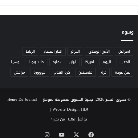
وسوم
اسرائيل
الأمن الوطني
الجزائر
الدار البيضاء
الرباط
المغرب
اليوم
امريكا
ايران
تمارة
خالد وجنا
روسيا
عين عودة
غزة
فلسطين
كرة القدم
كووورة
مراكش
© حقوق النشر 2026، جميع الحقوق محفوظة لموقع Heure Du Journal |
|
Website Design: HDJ
تواصل معنا
من نحن؟
‫X
فيسبوك
‫YouTube
انستقرام