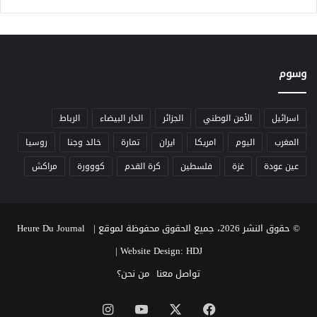
وسوم
اسرائيل
الأمن الوطني
الجزائر
الدار البيضاء
الرباط
المغرب
اليوم
امريكا
ايران
تمارة
خالد وجنا
روسيا
عين عودة
غزة
فلسطين
كرة القدم
كووورة
مراكش
© حقوق النشر 2026، جميع الحقوق محفوظة لموقع Heure Du Journal |
|
Website Design: HDJ
تواصل معنا
من نحن؟
‫X
فيسبوك
‫YouTube
انستقرام