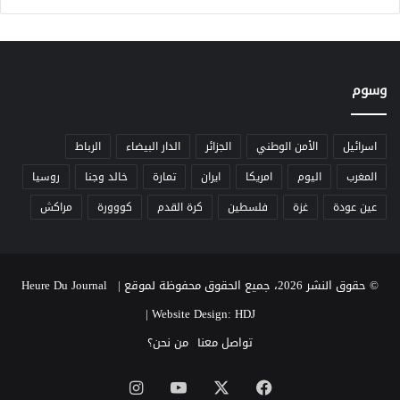
وسوم
اسرائيل
الأمن الوطني
الجزائر
الدار البيضاء
الرباط
المغرب
اليوم
امريكا
ايران
تمارة
خالد وجنا
روسيا
عين عودة
غزة
فلسطين
كرة القدم
كووورة
مراكش
© حقوق النشر 2026، جميع الحقوق محفوظة لموقع Heure Du Journal |
|
Website Design: HDJ
تواصل معنا
من نحن؟
‫X
فيسبوك
‫YouTube
انستقرام