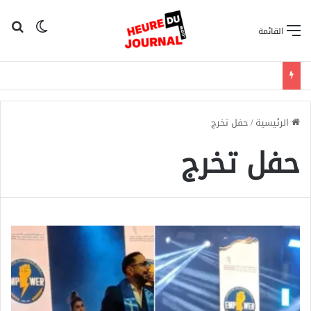
بح
الوضع ا
القائمة
الرئيسية
/
حفل تخرج
حفل تخرج