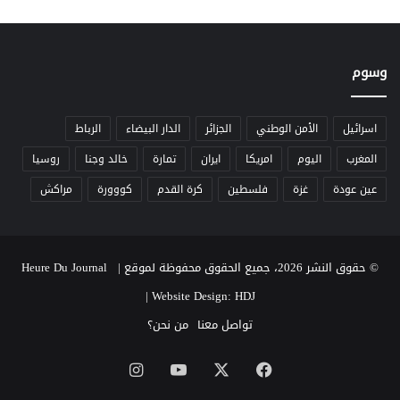
وسوم
اسرائيل
الأمن الوطني
الجزائر
الدار البيضاء
الرباط
المغرب
اليوم
امريكا
ايران
تمارة
خالد وجنا
روسيا
عين عودة
غزة
فلسطين
كرة القدم
كووورة
مراكش
© حقوق النشر 2026، جميع الحقوق محفوظة لموقع Heure Du Journal |
|
Website Design: HDJ
تواصل معنا
من نحن؟
‫X
فيسبوك
‫YouTube
انستقرام