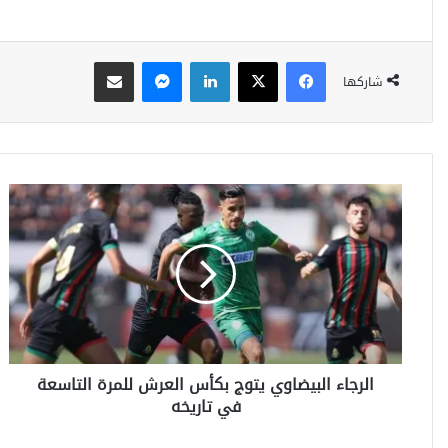
فيسبوك
‫X
لينكدإن
ماسنجر
مشاركة عبر البريد
شاركها
ا
ل
ر
ج
ا
ء
ا
ل
ب
الرجاء البيضاوي يتوج بكأس العرش للمرة التاسعة
ي
في تاريخه
ض
ا
و