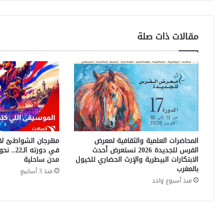
ي
ي
ت
مقالات ذات صلة
و
ج
ب
ك
أ
س
ا
ل
ع
ر
المحاضرات العلمية والثقافية لمعرض
مهرجان الشواطئ لات
ش
الفرس للجديدة 2026 تستعرض أحدث
ل
الابتكارات البيطرية والإرث الحضاري للخيول
مدن ساحلية
ل
بالمغرب
منذ 3 أسابيع
م
منذ أسبوع واحد
ر
ة
ا
ل