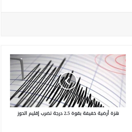
ه
ز
ة
أ
ر
ض
ي
ة
خ
هزة أرضية خفيفة بقوة 2.5 درجة تضرب إقليم الحوز
ف
ي
ف
ة