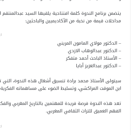
يتضمن برنامج الندوة كلمة افتتاحية يلقيها السيد عبدالمنتق
مداخلات قيمة من نخبة من الأكاديميين والباحثين:
اع
– الدكتور مولاي المامون المريني
– الدكتور عبدالوهاب الازدي
– الأستاذ الباحث أحمد متفكر
– الدكتور عبدالعزيز أبايا
سيتولى الأستاذ محمد برادة تنسيق أشغال هذه الندوة، التي ته
ابن الموقت المراكشي، وتسليط الضوء على مساهماته الفكرية و
تعد هذه الندوة فرصة فريدة للمهتمين بالتاريخ المغربي والفك
الفهم العميق للتراث الثقافي المغربي.
اع