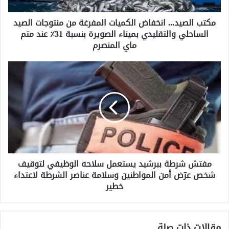
ي
د
مكتب الصيد... انخفاض الكميات المفرغة من منتوجات الصيد
.
الساحلي والتقليدي بميناء الصويرة بنسبة 31٪ عند متم
.
.
ماي المنصرم
ا
ن
م
خ
ف
ف
ت
ا
ش
ض
ش
ا
ر
ل
ط
ك
ة
م
ب
ي
مفتش شرطة ببرشيد يستعمل سلاحه الوظيفي لتوقيف
ب
ا
شخص عرّض أمن المواطنين وسلامة عناصر الشرطة لاعتداء
ر
ت
ش
خطير
ا
ي
ل
د
م
ي
مقالات ذات صلة
ف
س