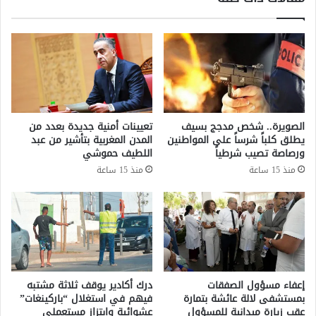
ر
ت
غ
ع
ة
م
م
ل
ن
س
م
ل
ن
ا
ت
ح
الصويرة.. شخص مدجج بسيف
تعيينات أمنية جديدة بعدد من
و
ه
يطلق كلباً شرساً على المواطنين
المدن المغربية بتأشير من عبد
ج
ا
ورصاصة تصيب شرطياً
اللطيف حموشي
ا
ل
منذ 15 ساعة
منذ 15 ساعة
ت
و
ا
ظ
ل
ي
ص
ف
ي
ي
د
ل
ا
ت
ل
و
إعفاء مسؤول الصفقات
درك أكادير يوقف ثلاثة مشتبه
س
ق
بمستشفى لالة عائشة بتمارة
فيهم في استغلال “باركينغات”
ا
ي
عقب زيارة ميدانية للمسؤول
عشوائية وابتزاز مستعملي