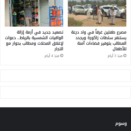
ج
و
د
ق
ي
ا
د
ل
ة
ن
ل
مصرع طفلين غرقاً في واد درعة
تصعيد جديد في أزمة إزالة
ص
م
يستنفر سلطات زاكورة ويجدد
الواقيات الشمسية بالرباط.. دعوات
ف
المطالب بتوفير فضاءات آمنة
لإغلاق المحلات ومطالب بحوار مع
ر
للأطفال
التجار
أ
ض
س
ى
منذ 3 أيام
منذ 4 أيام
ب
ا
و
ل
ع
س
ي
ر
ط
ا
ن
ف
ي
ت
وسوم
ج
ا