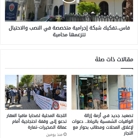
ع
ت
ل
ف
ى
ك
أ
ي
ر
فاس..تفكيك شبكة إجرامية متخصصة في النصب والاحتيال
ك
ب
تتزعمها محامية
ش
ا
ب
ح
ك
ص
ة
مقالات ذات صلة
ن
إ
ا
ج
ع
ر
ا
ا
ل
م
م
ي
ح
ة
ت
م
و
ت
تصعيد جديد في أزمة إزالة
اللجنة المحلية لضحايا مافيا العقار
ى
خ
الواقيات الشمسية بالرباط.. دعوات
تدعو إلى وقفة احتجاجية أمام
ب
ص
لإغلاق المحلات ومطالب بحوار مع
عمالة الصخيرات–تمارة
د
ص
التجار
منذ يومين
ء
ة