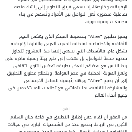
الإفريقية وخارجها، إذ يسعى فريق التطوير إلى إنشاء منصة
تفاعلية متطورة تُعزز التواصل بين الأفراد وتُسهم في بناء
مجتمعات رقمية قوية.
يتميز تطبيق “Afree” بتصميمه المبتكر الذي يعكس القيم
الثقافية والاجتماعية لمنطقة المغرب العربي والقارة الإفريقية
بشكل عام. فالأهداف التي يسعى إليها هذا المشروع تتجاوز
تقديم منصة للتواصل، بل تهدف إلى خلق بيئة رقمية قادرة على
ربط الناس مع بعضهم البعض بطريقة تعكس التنوع الثقافي
وتعزز الهوية المحلية في عصر العولمة. ويتطلع مطورو التطبيق
إلى أن يصبح “Afree” وجهة رئيسية للتفاعل الاجتماعي
والمشاركة الثقافية، بما يتماشى مع تطلعات المستخدمين في
جميع أنحاء العالم.
اعلان
من المقرر أن يُقام حفل إطلاق التطبيق في قاعة جنان السلام
الكبرى في الرباط، بحضور عدد من الشخصيات البارزة في مجالات
التكنولوجيا وريادة الأعمال. كما سيجمع الحدث مجموعة من