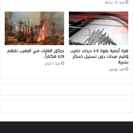
منذ 16 ساعة
اً
ف
م
ي
ن
ا
2
ل
0
ن
2
ص
5
ب
:
و
هزة أرضية بقوة 4.8 درجات تضرب
حرائق الغابات في المغرب تلتهم
ت
ا
إقليم ميدلت دون تسجيل خسائر
628 هكتاراً..
ف
بشرية
ل
منذ 3 أيام
ا
ا
منذ يومين
ص
ح
ي
ت
ل
ي
و
ا
إ
ل
ج
ت
ر
ت
ا
ز
ء
ع
ا
م